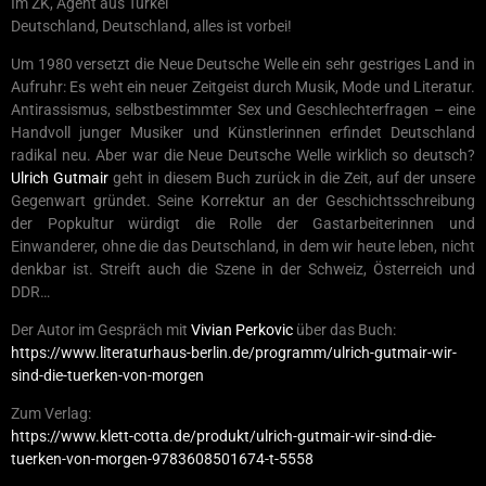
Im ZK, Agent aus Türkei
Deutschland, Deutschland, alles ist vorbei!
Um 1980 versetzt die Neue Deutsche Welle ein sehr gestriges Land in
Aufruhr: Es weht ein neuer Zeitgeist durch Musik, Mode und Literatur.
Antirassismus, selbstbestimmter Sex und Geschlechterfragen – eine
Handvoll junger Musiker und Künstlerinnen erfindet Deutschland
radikal neu. Aber war die Neue Deutsche Welle wirklich so deutsch?
Ulrich Gutmair
geht in diesem Buch zurück in die Zeit, auf der unsere
Gegenwart gründet. Seine Korrektur an der Geschichtsschreibung
der Popkultur würdigt die Rolle der Gastarbeiterinnen und
Einwanderer, ohne die das Deutschland, in dem wir heute leben, nicht
denkbar ist. Streift auch die Szene in der Schweiz, Österreich und
DDR…
Der Autor im Gespräch mit
Vivian Perkovic
über das Buch:
https://www.literaturhaus-berlin.de/programm/ulrich-gutmair-wir-
sind-die-tuerken-von-morgen
Zum Verlag:
https://www.klett-cotta.de/produkt/ulrich-gutmair-wir-sind-die-
tuerken-von-morgen-9783608501674-t-5558