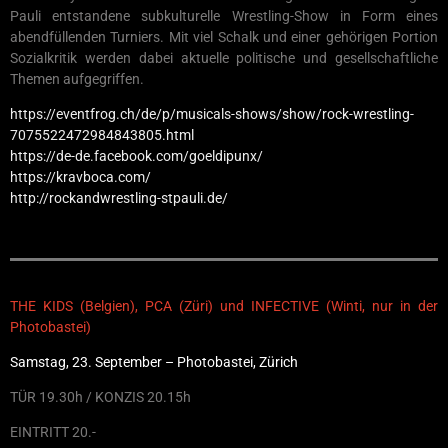
Pauli entstandene subkulturelle Wrestling-Show in Form eines
abendfüllenden Turniers. Mit viel Schalk und einer gehörigen Portion
Sozialkritik werden dabei aktuelle politische und gesellschaftliche
Themen aufgegriffen.
https://eventfrog.ch/de/p/musicals-shows/show/rock-wrestling-
7075522472984843805.html
https://de-de.facebook.com/goeldipunx/
https://kravboca.com/
http://rockandwrestling-stpauli.de/
THE KIDS (Belgien), PCA (Züri) und INFECTIVE (Winti, nur in der
Photobastei)
Samstag, 23. September – Photobastei, Zürich
TÜR 19.30h / KONZIS 20.15h
EINTRITT 20.-