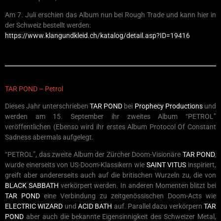
Am 7. Juli erschien das Album nun bei Rough Trade und kann hier in
der Schweiz bestellt werden:
https://www.klangundkleid.ch/katalog/detail.asp?ID=19416
TAR POND – Petrol
Dieses Jahr unterschrieben
TAR POND
bei
Prophecy Productions
und
werden am 15. September ihr zweites Album “PETROL”
veröffentlichen (Ebenso wird ihr erstes Album Protocol Of Constant
Sadness abermals aufgelegt.
“PETROL”, das zweite Album der Zürcher Doom-Visionäre
TAR POND
,
wurde einerseits von US-Doom-Klassikern wie
SAINT VITUS
inspiriert,
greift aber andererseits auch auf die britischen Wurzeln zu, die von
BLACK SABBATH
verkörpert werden. In anderen Momenten blitzt bei
TAR POND
eine Verbindung zu zeitgenössischen Doom-Acts wie
ELECTRIC WIZARD
und
ACID BATH
auf. Parallel dazu verkörpern
TAR
POND
aber auch die bekannte Eigensinnigkeit des Schweizer Metal,