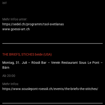
ist!
Mehr Infos unter:
https://sedel.ch/programm/tsol-svetlanas
www.goessi-art.ch
THE BRIEFS, STICHES beide (USA)
Montag, 31. Juli
– Rössli Bar – Verein Restaurant Sous Le Pont –
Bärn
Ab 20:00
Mehr Infos:
https://www.souslepont-roessli.ch/events/the-briefs-the-stitches/