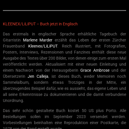
KLEENEX/LiLiPUT – Buch jetzt in Englisch
Das erstmals in englischer Sprache erhältliche Tagebuch der
Gitarristin
Marlene Marder
erzählt das Leben der ersten Zürcher
Frauenband
Kleenex/LiLiPUT
. Reich illustriert, mit Fotografien,
Postern, Interviews, Rezensionen und Fanzines enthält diese neue
Ausgabe des Textes über 200 Bilder, von denen einige zum ersten Mal
veröffentlicht werden. Aktualisiert mit einer neuen Einleitung und
einem Nachwort von der Herausgeberin
Grace Ambrose
und der
Übersetzerin
Jen Calleja
, ist dieses Buch, weder Memoiren noch
Sammelalbum, sondern etwas Trotziges in der Mitte, ein
überzeugendes Beispiel dafür, wie es aussieht, das eigene Leben und
all seine Erkenntnisse zu dokumentieren und die damit verbundene
Unordnung.
Das sehr schön gestaltete Buch kostet 50 US plus Porto. Alle
Bestellungen sollen im September 2023 versendet werden.
Vorbestellungen beinhalten eine Reproduktion einer Postkarte, die
1978 von der Band erstellt wurde.