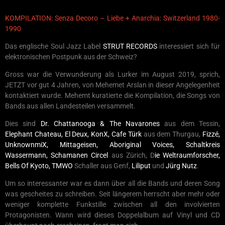
KOMPILATION: Senza Decoro – Liebe + Anarchia: Switzerland 1980-
1990
Das englische Soul Jazz Label
STRUT RECORDS
interessiert sich für
elektronischen Postpunk aus der Schweiz?
Gross war die Verwunderung als Lurker im August 2019, sprich,
JETZT vor gut 4 Jahren, von Mehemet Arslan in dieser Angelegenheit
kontaktiert wurde. Mehemt kuratierte die Kompilation, die Songs von
Bands aus allen Landesteilen versammelt.
Dies sind
Dr. Chattanooga & The Navarones
aus dem Tessin,
Elephant Chateau, El Deux, KonX, Cafe Türk
aus dem Thurgau,
Fizzé,
UnknownmiX, Mittageisen, Aboriginal Voices, Schaltkreis
Wassermann, Schamanen Circel
aus Zürich, D
ie Weltraumforscher,
Bells Of Kyoto, TMWO
Schaller aus Genf,
Liliput
und
Jürg Nutz
.
Um so interessanter war es dann über all die Bands und deren Song
was gescheites zu schreiben. Seit längerem herrscht aber mehr oder
weniger komplette Funkstille zwischen all den involvierten
Protagonisten. Wann wird dieses Doppelalbum auf Vinyl und CD