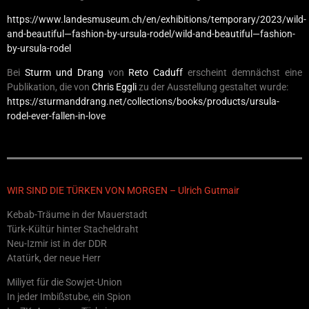
https://www.landesmuseum.ch/en/exhibitions/temporary/2023/wild-
and-beautiful—fashion-by-ursula-rodel/wild-and-beautiful—fashion-
by-ursula-rodel
Bei
Sturm und Drang
von
Reto Caduff
erscheint demnächst eine
Publikation, die von
Chris Eggli
zu der Ausstellung gestaltet wurde:
https://sturmanddrang.net/collections/books/products/ursula-
rodel-ever-fallen-in-love
WIR SIND DIE TÜRKEN VON MORGEN – Ulrich Gutmair
Kebab-Träume in der Mauerstadt
Türk-Kültür hinter Stacheldraht
Neu-Izmir ist in der DDR
Atatürk, der neue Herr
Miliyet für die Sowjet-Union
In jeder Imbißstube, ein Spion