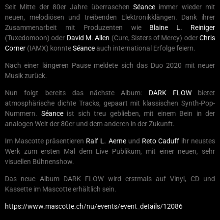
Seit Mitte der 80er Jahre überraschen
Séance
immer wieder mit
neuen, melodiösen und treibenden Elektronikklängen. Dank ihrer
Zusammenarbeit mit Produzenten wie
Blaine L. Reiniger
(Tuxedomoon) oder
David M. Allen
(Cure, Sisters of Mercy) oder
Chris
Corner
(IAMX) konnte
Séance
auch international Erfolge feiern.
Nach einer längeren Pause meldete sich das Duo 2020 mit neuer
Musik zurück.
Nun folgt bereits das nächste Album:
DARK FLOW
bietet
atmosphärische dichte Tracks, gepaart mit klassischen Synth-Pop-
Nummern.
Séance
ist sich treu geblieben, mit einem Bein in der
analogen Welt der 80er und dem anderen in der Zukunft.
Im Mascotte präsentieren
Ralf L. Aerne
und
Reto Caduff
ihr neustes
Werk zum ersten Mal dem Live Publikum, mit einer neuen, sehr
visuellen Bühnenshow.
Das neue Album DARK FLOW wird erstmals auf Vinyl, CD und
Kassette im Mascotte erhältlich sein.
https://www.mascotte.ch/nu/events/event_details/12086