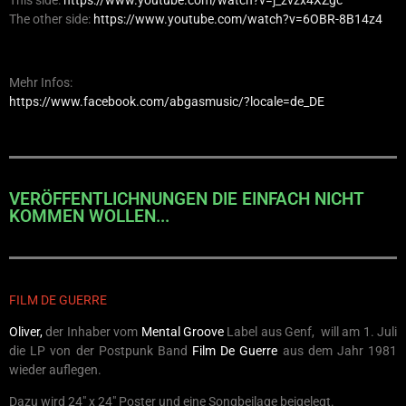
This side:
https://www.youtube.com/watch?v=j_zvzx4XZgc
The other side:
https://www.youtube.com/watch?v=6OBR-8B14z4
Mehr Infos:
https://www.facebook.com/abgasmusic/?locale=de_DE
VERÖFFENTLICHNUNGEN DIE EINFACH NICHT
KOMMEN WOLLEN...
FILM DE GUERRE
Oliver,
der Inhaber vom
Mental Groove
Label aus Genf, will am 1. Juli
die LP von der Postpunk Band
Film De Guerre
aus dem Jahr 1981
wieder auflegen.
Dazu wird 24″ x 24″ Poster und eine Songbeilage beigelegt.