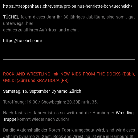
https://treppenhaus.ch/events/pro-painus-henriette-bch-tuechelch/
TÜCHEL
feiern dieses Jahr ihr 30-jähriges Jubiläum, sind somit gut
unterwegs…hier
geht es zu all ihren Auftritten und mehr…
https://tuechel.com/
ROCK AND WRESTLING mit NEW KIDS FROM THE DOCKS (Dübi),
GØLDI (Züri) und KRAV BOCA (FR)
Samstag, 16. September, Dynamo, Zürich
Türöffnung: 19.30 / Showbeginn: 20.30Eintritt 35.-
Nach fast vier Jahren ist es so weit und die Hamburger
Wrestling-
Truppe
kommt wieder nach Zürich!
Da die Aktionshalle der Roten Fabrik umgebaut wird, sind wir dieses
Jahr im Dynamo zu Gast. Rock and Wrestling ist eine in Hamburg St.