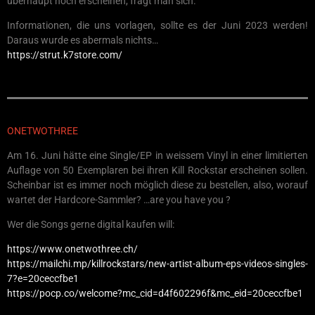
überhaupt noch erscheinen, fragt man sich.
Informationen, die uns vorlagen, sollte es der Juni 2023 werden!
Daraus wurde es abermals nichts…
https://strut.k7store.com/
ONETWOTHREE
Am 16. Juni hätte eine Single/EP in weissem Vinyl in einer limitierten
Auflage von 50 Exemplaren bei ihren Kill Rockstar erscheinen sollen.
Scheinbar ist es immer noch möglich diese zu bestellen, also, worauf
wartet der Hardcore-Sammler? …are you have you ?
Wer die Songs gerne digital kaufen will:
https://www.onetwothree.ch/
https://mailchi.mp/killrockstars/new-artist-album-eps-videos-singles-
7?e=20ceccfbe1
https://pocp.co/welcome?mc_cid=d4f602296f&mc_eid=20ceccfbe1