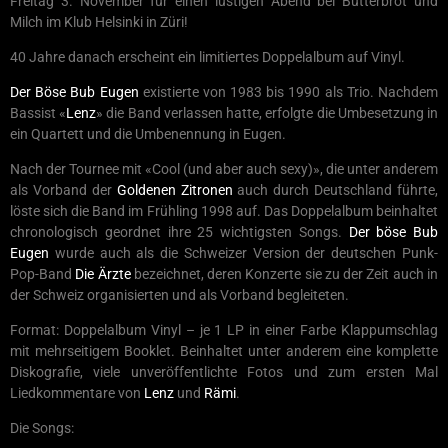
Freitag 3. November für einen lustigen Abend bei Butterbrot und
Milch im Klub Helsinki in Züri!
40 Jahre danach erscheint ein limitiertes Doppelalbum auf Vinyl.
Der Böse Bub Eugen
existierte von 1983 bis 1990 als Trio. Nachdem
Bassist «
Lenz
» die Band verlassen hatte, erfolgte die Umbesetzung in
ein Quartett und die Umbenennung in Eugen.
Nach der Tournee mit «Cool (und aber auch sexy)», die unter anderem
als Vorband der
Goldenen Zitronen
auch durch Deutschland führte,
löste sich die Band im Frühling 1998 auf. Das Doppelalbum beinhaltet
chronologisch geordnet ihre 25 wichtigsten Songs.
Der böse Bub
Eugen
wurde auch als die Schweizer Version der deutschen Punk-
Pop-Band
Die Ärzte
bezeichnet, deren Konzerte sie zu der Zeit auch in
der Schweiz organisierten und als Vorband begleiteten.
Format: Doppelalbum Vinyl – je 1 LP in einer Farbe Klappumschlag
mit mehrseitigem Booklet. Beinhaltet unter anderem eine komplette
Diskografie, viele unveröffentlichte Fotos und zum ersten Mal
Liedkommentare von
Lenz
und
Rämi
.
Die Songs: