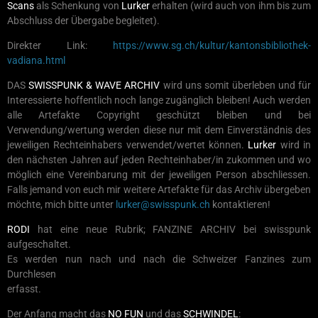
Scans
als Schenkung von
Lurker
erhalten (wird auch von ihm bis zum
Abschluss der Übergabe begleitet).
Direkter Link:
https://www.sg.ch/kultur/kantonsbibliothek-
vadiana.html
DAS
SWISSPUNK & WAVE ARCHIV
wird uns somit überleben und für
Interessierte hoffentlich noch lange zugänglich bleiben! Auch werden
alle Artefakte Copyright geschützt bleiben und bei
Verwendung/wertung werden diese nur mit dem Einverständnis des
jeweiligen Rechteinhabers verwendet/wertet können.
Lurker
wird in
den nächsten Jahren auf jeden Rechteinhaber/in zukommen und wo
möglich eine Vereinbarung mit der jeweiligen Person abschliessen.
Falls jemand von euch mir weitere Artefakte für das Archiv übergeben
möchte, mich bitte unter
lurker@swisspunk.ch
kontaktieren!
RODI
hat eine neue Rubrik; FANZINE ARCHIV bei swisspunk
aufgeschaltet.
Es werden nun nach und nach die Schweizer Fanzines zum
Durchlesen
erfasst.
Der Anfang macht das
NO FUN
und das
SCHWINDEL
: