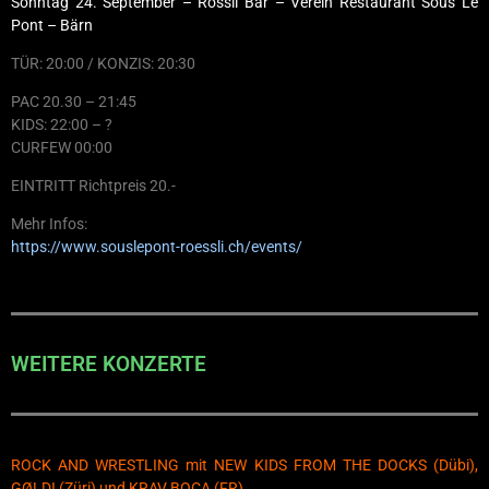
Sonntag 24. September – Rössli Bar – Verein Restaurant Sous Le
Pont – Bärn
TÜR: 20:00 / KONZIS: 20:30
PAC 20.30 – 21:45
KIDS: 22:00 – ?
CURFEW 00:00
EINTRITT Richtpreis 20.-
Mehr Infos:
https://www.souslepont-roessli.ch/events/
WEITERE KONZERTE
ROCK AND WRESTLING mit NEW KIDS FROM THE DOCKS (Dübi),
GØLDI (Züri) und KRAV BOCA (FR)