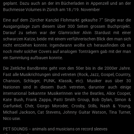
geplant. Dazu auch an der im Bücherladen in Appenzell und an der
Buchmesse Volumes in Zürich am 18./19. November
Eine auf dem Zürcher Kanzlei Flohmarkt gekaufte 7” Single war die
Ausgangslage zum diesem über 300 Seiten grossen Buchprojekt.
Darauf zu sehen war der Glamrocker Alvin Stardust mit einer
schwarzen Katze, beide mit einem verführerischen Blick den man sich
nicht entziehen konnte. Irgendwann wollte ich herausfinden ob es
noch mehr solcher Covers auf analogen Tonträgern gab mit der man
ein Sammlung aufbauen konnte.
Die Zeitliche Bandbreite geht von den 50er bis in die 2000er Jahre.
Fast alle Musikrichtungen sind vetreten (Rock, Jazz, Gospel, Country,
Chanson, Schlager, PUNK, Klassik, etc). Musiker aus über 30
Nationen sind in diesem Buch vetreten, darunter auch einige
international bekannte MusikerInnen wie the Beatles, Alice Cooper,
Kate Bush, Frank Zappa, Patti Smith Group, Bob Dylan, Simon &
Garfunkel, Chér, Giorgo Moroder, Crosby, Stills, Nash & Young,
Michael Jackson, Cat Stevens, Johnny Guitar Watson, Tina Turner,
Nico usw.
PET SOUNDS – animals and musicians on record sleeves