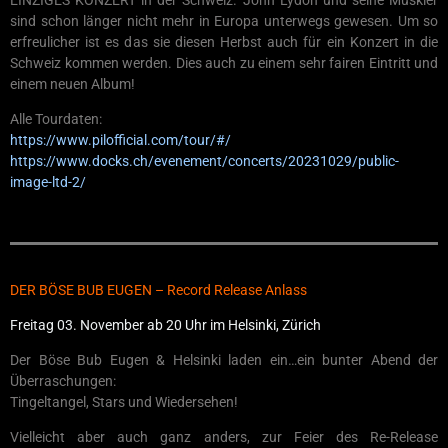
EINZIGES KONZERT in der Schweiz. John Lydon und seine Muskier
sind schon länger nicht mehr in Europa unterwegs gewesen. Um so
erfreulicher ist es das sie diesen Herbst auch für ein Konzert in die
Schweiz kommen werden. Dies auch zu einem sehr fairen Eintritt und
einem neuen Album!
Alle Tourdaten:
https://www.pilofficial.com/tour/#/
https://www.docks.ch/evenement/concerts/20231029/public-
image-ltd-2/
DER BÖSE BUB EUGEN – Record Release Anlass
Freitag 03. November ab 20 Uhr im Helsinki, Zürich
Der Böse Bub Eugen & Helsinki laden ein…ein bunter Abend der
Überraschungen:
Tingeltangel, Stars und Wiedersehen!
Vielleicht aber auch ganz anders, zur Feier des Re-Release