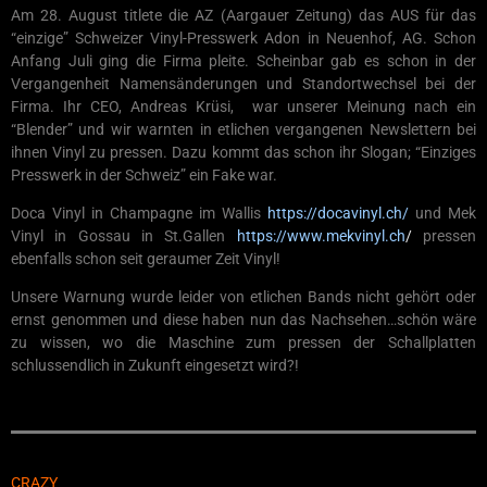
Am 28. August titlete die AZ (Aargauer Zeitung) das AUS für das
“einzige” Schweizer Vinyl-Presswerk Adon in Neuenhof, AG. Schon
Anfang Juli ging die Firma pleite. Scheinbar gab es schon in der
Vergangenheit Namensänderungen und Standortwechsel bei der
Firma. Ihr CEO, Andreas Krüsi, war unserer Meinung nach ein
“Blender” und wir warnten in etlichen vergangenen Newslettern bei
ihnen Vinyl zu pressen. Dazu kommt das schon ihr Slogan; “Einziges
Presswerk in der Schweiz” ein Fake war.
Doca Vinyl in Champagne im Wallis
https://docavinyl.ch/
und Mek
Vinyl in Gossau in St.Gallen
https://www.mekvinyl.ch
/
pressen
ebenfalls schon seit geraumer Zeit Vinyl!
Unsere Warnung wurde leider von etlichen Bands nicht gehört oder
ernst genommen und diese haben nun das Nachsehen…schön wäre
zu wissen, wo die Maschine zum pressen der Schallplatten
schlussendlich in Zukunft eingesetzt wird?!
CRAZY