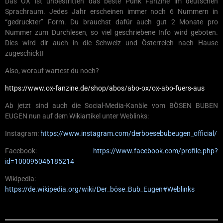
Das OX ist unbestritten das beste Punk Fanzine im deutschen
Sprachraum. Jedes Jahr erscheinen immer noch 6 Nummern in
“gedruckter” Form. Du brauchst dafür auch gut 2 Monate pro
Nummer zum Durchlesen, so viel geschriebene Info wird geboten.
Dies wird dir auch in die Schweiz und Österreich nach Hause
zugeschickt!
Also, worauf wartest du noch?
https://www.ox-fanzine.de/shop/abos/abo-ox/ox-abo-fuers-aus
Ab jetzt sind auch die Social-Media-Kanäle vom BÖSEN BUBEN
EUGEN nun auf dem Wikiartikel unter Weblinks:
Instagram:
https://www.instagram.com/derboesebubeugen_official/
Facebook:
https://www.facebook.com/profile.php?
id=100095046185214
Wikipedia:
https://de.wikipedia.org/wiki/Der_böse_Bub_Eugen#Weblinks