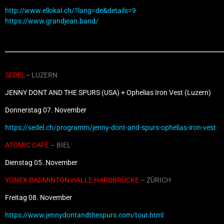
http://www.ellokal.ch/?lang=de&details=9
https://www.grandjean.band/
SEDEL
– LUZERN
JENNY DONT AND THE SPURS (USA) + Ophelias Iron Vest (Luzern)
Donnerstag 07. November
https://sedel.ch/programm/jenny-dont-and-spurs-ophelias-iron-vest
ATOMIC CAFE
– BIEL
Dienstag 05. November
YONEX BADMINTON HALLE HARDBRÜCKE
– ZÜRICH
Freitag 08. November
https://www.jennydontandthespurs.com/tour.html