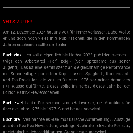
VEIT STAUFFER
Am 12. Dezember 2024 hat uns Veit für immer verlassen. Dabei wollte
er uns doch noch vieles in 3 Publikationen, die in den kommenden
Jahren erscheinen sollten, mitteilen.
Buch eins
– es sollte eigentlich bis Herbst 2023 publiziert werden –
trägt den Arbeitstitel «Feifi zeig!» (Sein Spitzname aus seiner
Jugend). Das ist eine Reminiszenz an die gleichnamige Performance
mit Soundcollage, paniertem Kopf, nassen Spaghetti, Randensanft
und Dia-Projektion, die Veit im Oktober 1975 vor seiner damaligen
F+F Klasse aufführte. Dieses sollte im Herbst dieses Jahr bei der
Edition Patrick Frey erscheinen.
Buch zwei
ist die Fortsetzung von «Halbweiss», der Autobiografie
über die Jahre 1975 bis 1977. Stand heute ungewiss!
Buch drei.
Veit nannte es «Die musikalische Aufarbeitung». Auszüge
aus den Rec-Rec Newslettern, wichtige Nachrufe, relevante Porträts,
anekdotische Liebeserklärungen. Stand heute ungewiss!