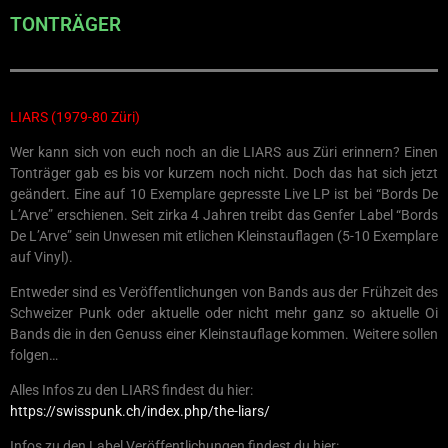
TONTRÄGER
LIARS (1979-80 Züri)
Wer kann sich von euch noch an die LIARS aus Züri erinnern? Einen
Tonträger gab es bis vor kurzem noch nicht. Doch das hat sich jetzt
geändert. Eine auf 10 Exemplare gepresste Live LP ist bei “Bords De
L’Arve” erschienen. Seit zirka 4 Jahren treibt das Genfer Label “Bords
De L’Arve” sein Unwesen mit etlichen Kleinstauflagen (5-10 Exemplare
auf Vinyl).
Entweder sind es Veröffentlichungen von Bands aus der Frühzeit des
Schweizer Punk oder aktuelle oder nicht mehr ganz so aktuelle Oi
Bands die in den Genuss einer Kleinstauflage kommen. Weitere sollen
folgen…
Alles Infos zu den LIARS findest du hier:
https://swisspunk.ch/index.php/the-liars/
Infos zu den Label Veröffentlichungen findest du hier: