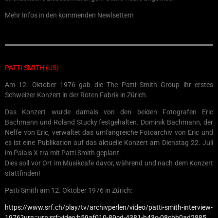
Mehr Infos in den kommenden Newlsettern
PATTI SMITH (US)
Am 12. Oktober 1976 gab die The Patti Smith Group ihr erstes
Schweizer Konzert in der Roten Fabrik in Zürich.
Das Konzert wurde damals von den beiden Fotografen Eric
Bachmann und Roland Stucky festgehalten. Dominik Bachmann, der
Neffe von Eric, verwaltet das umfangreiche Fotoarchiv von Eric und
es ist eine Publikation auf das aktuelle Konzert am Dienstag 22. Juli
im Palais X-tra mit Patti Smith geplant.
Dies soll vor Ort im Musikcafe davor, während und nach dem Konzert
stattfinden!
Patti Smith am 12. Oktober 1976 in Zürich:
https://www.srf.ch/play/tv/archivperlen/video/patti-smith-interview-
1976?urn=urn:srf:video:b59af010-89cd-4381-b43c-08cbb0ad2885