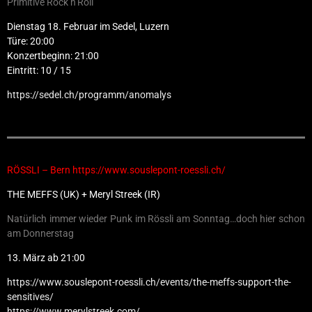
Primitive Rock’n’Roll
Dienstag 18. Februar im Sedel, Luzern
Türe: 20:00
Konzertbeginn: 21:00
Eintritt: 10 / 15
https://sedel.ch/programm/anomalys
RÖSSLI – Bern https://www.souslepont-roessli.ch/
THE MEFFS (UK) + Meryl Streek (IR)
Natürlich immer wieder Punk im Rössli am Sonntag…doch hier schon
am Donnerstag
13. März ab 21:00
https://www.souslepont-roessli.ch/events/the-meffs-support-the-
sensitives/
https://www.merylstreek.com/