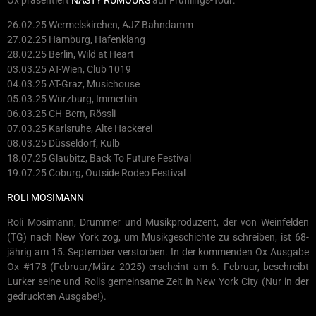
Ox präsentiert
NASTY RUMOURS
auf Frühlings-Tour:
26.02.25 Wermelskirchen, AJZ Bahndamm
27.02.25 Hamburg, Hafenklang
28.02.25 Berlin, Wild at Heart
03.03.25 AT-Wien, Club 1019
04.03.25 AT-Graz, Musichouse
05.03.25 Würzburg, Immerhin
06.03.25 CH-Bern, Rössli
07.03.25 Karlsruhe, Alte Hackerei
08.03.25 Düsseldorf, Kulb
18.07.25 Glaubitz, Back To Future Festival
19.07.25 Coburg, Outside Rodeo Festival
ROLI MOSIMANN
Roli Mosimann, Drummer und Musikproduzent, der von Weinfelden
(TG) nach New York zog, um Musikgeschichte zu schreiben, ist 68-
jährig am 15. September verstorben. In der kommenden Ox Ausgabe
Ox #178 (Februar/März 2025) erscheint am 6. Februar, beschreibt
Lurker seine und Rolis gemeinsame Zeit in New York City (Nur in der
gedruckten Ausgabe!).