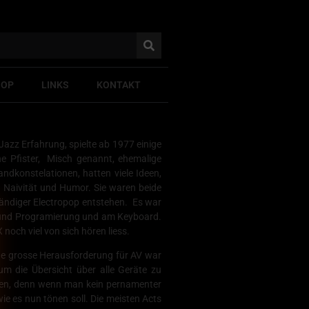
HOP
LINKS
KONTAKT
azz Erfahrung, spielte ab 1977 einige
e Pfister, Misch genannt, ehemalige
dkonstelationen, hatten viele Ideen,
n Naivität und Humor. Sie waren beide
ständiger Electropop entstehen. Es war
Sound Programierung und am Keyboard.
ch viel von sich hören liess.
ine grosse Herausforderung für AV war
m die Übersicht über alle Geräte zu
ixen, denn wenn man kein pernamenter
ie es nun tönen soll. Die meisten Acts