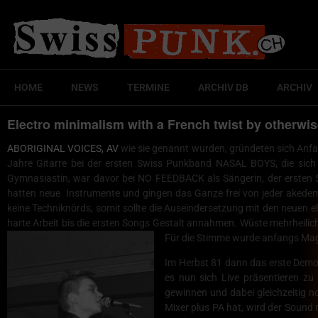
HOME
NEWS
TERMINE
ARCHIV DB
ARCHIV
Electro minimalism with a French twist by otherwi
ABORIGINAL VOICES, AV
wie sie genannt wurden, gründeten sich Anfa
Jahre Gitarre bei der ersten Swiss Punkband NASAL BOYS, die sich
Gymnasiastin, war davor bei NO FEEDBACK als Sängerin, der ersten S
hatten neue Instrumente und gingen das Ganze frei von jeder akedemis
keine Techniknörds, somit sollte die Auseindersetzung mit den neuen e
harte Arbeit bis die ersten Songs Gestalt annahmen. Wüste mehrheili
Für die Stimme wurde anfangs Mag
Im Herbst 81 dann das erste Demo,
es nun sich Live präsentieren zu
gewinnen und dabei gleichzeitig n
Mixer plus PA hat, wird der Sound 