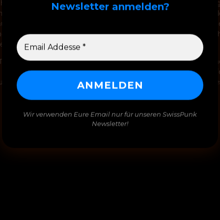
th und live sequencing aufgetreten, sondern haben nur Tapes im Hinter
Newsletter anmelden?
promisse einzugehen ihre ersten Live Konzerte geben, dies gleich am g
lgien. Oder wie Wüste heute sagt: “Also, AV ist dann wirklich voll ele
ute ja alle machen. Das ganze Repertoire war für Live konzipiert, ich
nke darin lag die Pioneer Leistung von AV.”
 Tape unter dem Namen Instant Music mit sechs neuen Songs. Als Eröffn
h twist by otherwise native Swiss speakers. Using French was the perf
 being bored and listless (L’Ennuie) in the daytime while having desire
Wir verwenden Eure Email nur für unseren SwissPunk
Newsletter!