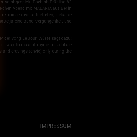
grund abgespielt. Doch ab Frühling 82
leichen Abend mit MALARIA aus Berlin
ktronisch live aufgetreten, inclusive
 hatte ja eine Band Vergangenheit und
er der Song Le Jour. Wüste sagt dazu;
ect way to make it rhyme for a blase
s and cravings (envie) only during the
IMPRESSUM