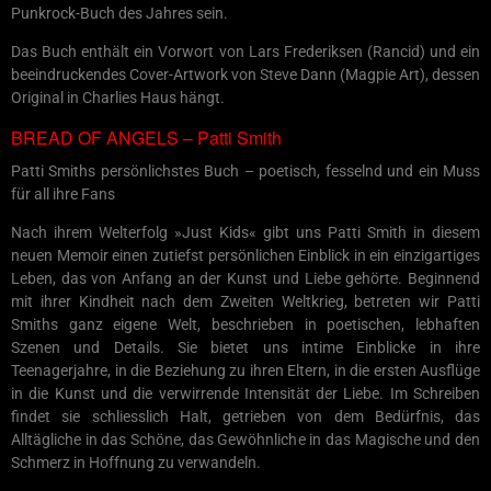
Punkrock-Buch des Jahres sein.
Das Buch enthält ein Vorwort von Lars Frederiksen (Rancid) und ein
beeindruckendes Cover-Artwork von Steve Dann (Magpie Art), dessen
Original in Charlies Haus hängt.
BREAD OF ANGELS – Patti Smith
Patti Smiths persönlichstes Buch – poetisch, fesselnd und ein Muss
für all ihre Fans
Nach ihrem Welterfolg »Just Kids« gibt uns Patti Smith in diesem
neuen Memoir einen zutiefst persönlichen Einblick in ein einzigartiges
Leben, das von Anfang an der Kunst und Liebe gehörte. Beginnend
mit ihrer Kindheit nach dem Zweiten Weltkrieg, betreten wir Patti
Smiths ganz eigene Welt, beschrieben in poetischen, lebhaften
Szenen und Details. Sie bietet uns intime Einblicke in ihre
Teenagerjahre, in die Beziehung zu ihren Eltern, in die ersten Ausflüge
in die Kunst und die verwirrende Intensität der Liebe. Im Schreiben
findet sie schliesslich Halt, getrieben von dem Bedürfnis, das
Alltägliche in das Schöne, das Gewöhnliche in das Magische und den
Schmerz in Hoffnung zu verwandeln.