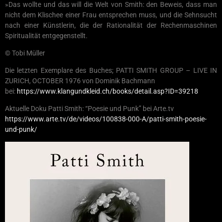
»Das wollte und das will die Welt von Smith: den Beweis, dass man
nicht dem Klischee einer Frau entsprechen muss, und die Sehnsucht
nach einer Künstlerin, die der Rationalität der Rechenmaschinen
Spiritualität entgegenstellt.
© Tobi Müller
Die letzten Exemplare des Buches; PATTI SMITH GROUP – LIVE IN
ZURICH, OCTOBER 1976 von Dominik Bachmann
bei:
https://www.klangundkleid.ch/books/detail.asp?ID=39218
Aktuelle Doku Patti Smith: “Poesie und Punk” bei Arte.tv
https://www.arte.tv/de/videos/100838-000-A/patti-smith-poesie-
und-punk/