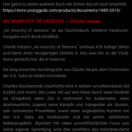
Hier gehts zu einem weiteren Buch der Götter das ich euch empfehle:
https://store.younggods.com/products/documents-1985-2015/
AN ANARCHY OF DEMONS – Charlie Harper
„An Anarchy of Demons” ist als Taschenbuch, limitierte Hardcover-
Ausgabe und E-Book erhältlich.
Charlie Harpers „An Anarchy of Demons” umfasst 478 farbige Seiten
und bietet einen einzigartigen Einblick in das, was ihn zu der Punk-
Ikone gemacht hat, die er heute ist.
Die lang erwartete Autobiografie von Charlie Harper, dem Frontmann
der U.K. Subs ist entlich erschienen.
Charlies faszinierende Geschichte wird in seinem unverkennbaren Stil
erzählt und nimmt den Leser mit auf eine Reise durch seine Kindheit
als Kriegskind, seine Zeit in Internaten für Außenseiter, seine
abenteuerliche Jugend, seine Kämpfe und Eskapaden als Bassist,
sein turbulentes Privatleben sowie seine unglaubliche Karriere mit
den U.K. Subs, als Solokünstler und mit seinen zahlreichen
Nebenprojekten. Illustriert mit vielen unveröffentlichten Fotos aus
seiner eigenen Sammlung, wird dies zweifellos das meistdiskutierte