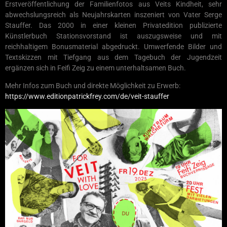
Erstveröffentlichung der Familienfotos aus Veits Kindheit, sehr
abwechslungsreich als Neujahrskarten inszeniert von Vater Serge
Stauffer. Das 2000 in einer kleinen Privatedition publizierte
Künstlerbuch Stationsvorstand ist auszugsweise und mit
reichhaltigem Bonusmaterial abgedruckt. Umwerfende Bilder und
Textskizzen mit Tiefgang aus dem Tagebuch der Jugendzeit
ergänzen sich in Feifi Zeig zu einem unterhaltsamen Buch.
Mehr Infos zum Buch und direkte Möglichkeit zu Erwerb:
https://www.editionpatrickfrey.com/de/veit-stauffer