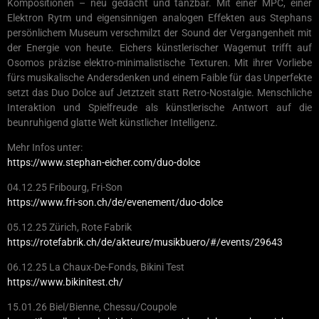
Kompositionen – neu gedacht und tanzbar. Mit einer MPC, einer
Elektron Rytm und eigensinnigen analogen Effekten aus Stephans
persönlichem Museum verschmilzt der Sound der Vergangenheit mit
der Energie von heute. Eichers künstlerischer Wagemut trifft auf
Osomos präzise elektro-minimalistische Texturen. Mit ihrer Vorliebe
fürs musikalische Andersdenken und einem Faible für das Unperfekte
setzt das Duo Dolce auf Jetztzeit statt Retro-Nostalgie. Menschliche
Interaktion und Spielfreude als künstlerische Antwort auf die
beunruhigend glatte Welt künstlicher Intelligenz.
Mehr Infos unter:
https://www.stephan-eicher.com/duo-dolce
04.12.25 Fribourg, Fri-Son
https://www.fri-son.ch/de/evenement/duo-dolce
05.12.25 Zürich, Rote Fabrik
https://rotefabrik.ch/de/akteure/musikbuero/#/events/29643
06.12.25 La Chaux-De-Fonds, Bikini Test
https://www.bikinitest.ch/
15.01.26 Biel/Bienne, Chessu/Coupole