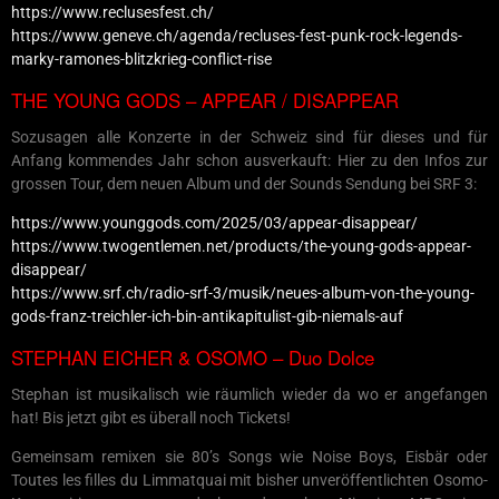
https://www.reclusesfest.ch/
https://www.geneve.ch/agenda/recluses-fest-punk-rock-legends-
marky-ramones-blitzkrieg-conflict-rise
THE YOUNG GODS – APPEAR / DISAPPEAR
Sozusagen alle Konzerte in der Schweiz sind für dieses und für
Anfang kommendes Jahr schon ausverkauft: Hier zu den Infos zur
grossen Tour, dem neuen Album und der Sounds Sendung bei SRF 3:
https://www.younggods.com/2025/03/appear-disappear/
https://www.twogentlemen.net/products/the-young-gods-appear-
disappear/
https://www.srf.ch/radio-srf-3/musik/neues-album-von-the-young-
gods-franz-treichler-ich-bin-antikapitulist-gib-niemals-auf
STEPHAN EICHER & OSOMO – Duo Dolce
Stephan ist musikalisch wie räumlich wieder da wo er angefangen
hat! Bis jetzt gibt es überall noch Tickets!
Gemeinsam remixen sie 80’s Songs wie Noise Boys, Eisbär oder
Toutes les filles du Limmatquai mit bisher unveröffentlichten Osomo-