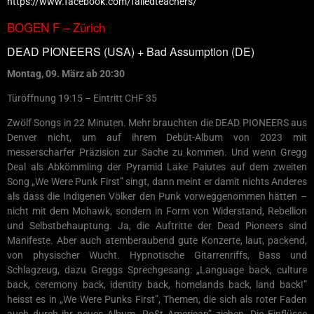
https://www.facebook.com/failedteachers/
BOGEN F – Zürich
DEAD PIONEERS (USA) + Bad Assumption (DE)
Montag, 09. März ab 20:30
Türöffnung 19:15 – Eintritt CHF 35
Zwölf Songs in 22 Minuten. Mehr brauchten die DEAD PIONEERS aus
Denver nicht, um auf ihrem Debüt-Album von 2023 mit
messerscharfer Präzision zur Sache zu kommen. Und wenn Gregg
Deal als Abkömmling der Pyramid Lake Paiutes auf dem zweiten
Song „We Were Punk First” singt, dann meint er damit nichts Anderes
als dass die Indigenen Völker den Punk vorweggenommen hätten –
nicht mit dem Mohawk, sondern in Form von Widerstand, Rebellion
und Selbstbehauptung. Ja, die Auftritte der Dead Pioneers sind
Manifeste. Aber auch atemberaubend gute Konzerte, laut, packend,
von physischer Wucht. Hypnotische Gitarrenriffs, Bass und
Schlagzeug, dazu Greggs Sprechgesang: „Language back, culture
back, ceremony back, identity back, homelands back, land back!”
heisst es in „We Were Punks First”, Themen, die sich als roter Faden
auch durch ihr neues Album „Po$t American” ziehen. Die Einflüsse