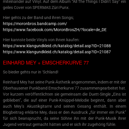
miteinander auf Vinyl. Auf dem Album “All The Things I Didn’t Say” ein
geiles Cover von SPERMAS Züri Punx.
Hier gehts zu der Band und ihren Songs;
https://moronbros.bandcamp.com/
https://www.facebook.com/MoronBrosZH/?locale=de_DE
Hier kannste beide Vinyls von ihnen kaufen:
https://www.klangundkleid.ch/katalog/detail.asp?ID=21088
https://www.klangundkleid.ch/katalog/detail.asp?ID=21087
EINHARD MEY + EMSCHERKURVE 77
So bieder gehts nur in ‘Schland!
Reinhard Mey hat seine Punk-Ästhetik angenommen, indem er mit der
Oberhausener Punkband Emscherkurve 77 zusammengearbeitet hat.
Vor kurzem veröffentlichten sie gemeinsam die Duett-Single „Eins ist
geblieben”, die auf einer Punk-Knüppel-Melodie beginnt, dann aber
auch Mey’s Akustikgitarre und seinen Gesang enthält. In einem
Blogbeitrag erklärte Mey, dass er den Ausdruck „für immer ein Punk”
für sich beansprucht, da seine Söhne ihn mit der Punk-Musik ihrer
Jugend vertraut gemacht hätten und er sich ihr zugehörig fühle.