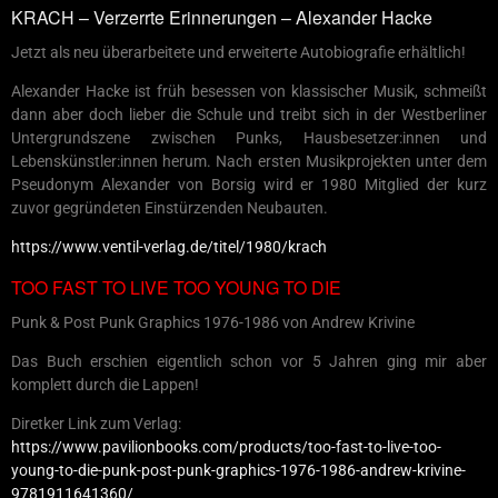
KRACH – Verzerrte Erinnerungen – Alexander Hacke
Jetzt als neu überarbeitete und erweiterte Autobiografie erhältlich!
Alexander Hacke ist früh besessen von klassischer Musik, schmeißt
dann aber doch lieber die Schule und treibt sich in der Westberliner
Untergrundszene zwischen Punks, Hausbesetzer:innen und
Lebenskünstler:innen herum. Nach ersten Musikprojekten unter dem
Pseudonym Alexander von Borsig wird er 1980 Mitglied der kurz
zuvor gegründeten Einstürzenden Neubauten.
https://www.ventil-verlag.de/titel/1980/krach
TOO FAST TO LIVE TOO YOUNG TO DIE
Punk & Post Punk Graphics 1976-1986 von Andrew Krivine
Das Buch erschien eigentlich schon vor 5 Jahren ging mir aber
komplett durch die Lappen!
Diretker Link zum Verlag:
https://www.pavilionbooks.com/products/too-fast-to-live-too-
young-to-die-punk-post-punk-graphics-1976-1986-andrew-krivine-
9781911641360/