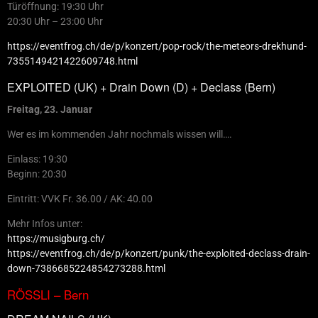
Türöffnung: 19:30 Uhr
20:30 Uhr – 23:00 Uhr
https://eventfrog.ch/de/p/konzert/pop-rock/the-meteors-drekhund-
7355149421422609748.html
EXPLOITED (UK) + Drain Down (D) + Declass (Bern)
Freitag, 23. Januar
Wer es im kommenden Jahr nochmals wissen will….
Einlass: 19:30
Beginn: 20:30
Eintritt: VVK Fr. 36.00 / AK: 40.00
Mehr Infos unter:
https://musigburg.ch/
https://eventfrog.ch/de/p/konzert/punk/the-exploited-declass-drain-
down-7386685224854273288.html
RÖSSLI – Bern