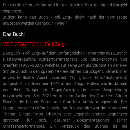
Für Getränke an der Bar und für die Kollekte: Bitte genügend Bargeld
einpacken.
Zudem kann das Buch «Feifi Zeig» direkt nach der Vernissage
erworben werden (Bargeld / TWINT).
Das Buch:
VEIT STAUFFER : «Feifi Zeig»
Das Buch «Feifi Zeig» auf dem umfangreichen Fotoarchiv des Zürcher
Plattenverkäufers, Konzertveranstalters und Musikexperten Veit
Stauffer (1959–2024), welches auf seine Zeit als Student an der F+F
Schule Zürich in den späten 1970er-Jahren zurückgeht. Seine bisher
unveröffentlichte Abschlussarbeit (17 grosse Foto/Text-Tafeln),
ausgestellt im Dezember 1977 in den Züspa-Hallen, wurde damals
von Bice Curiger im Tages-Anzeiger in einer Besprechung
hervorgehoben. Seit 2021 wurden im Atelier des Grafikers Adrian
Elsener die besten Fotos aus Stauffers Archiv ausgewählt. Der
Spagat zwischen Öffentlichkeit und Privatsphäre war dabei stets ein
Thema. Einige Fotos erhielten eine Legende, andere Sequenzen
sprechen für sich, darunter Dokumentationen seiner
Strassenperformances. Ein Herzstück des Buches ist die