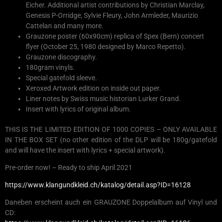
Eicher. Additional artist contributions by Christian Marclay,
Genesis P-Orridge, Sylvie Fleury, John Armleder, Maurizio
Cattelan and many more.
Grauzone poster (60x90cm) replica of Spex (Bern) concert
flyer (October 25, 1980 designed by Marco Repetto).
Grauzone discography.
180gram vinyls.
Special gatefold sleeve.
Xeroxed Artwork edition on inside out paper.
Liner notes by Swiss music historian Lurker Grand.
Insert with lyrics of original album.
THIS IS THE LIMITED EDITION OF 1000 COPIES – ONLY AVAILABLE
IN THE BOX SET (no other edition of the DLP will be 180g/gatefold
and will have the insert with lyrics + special artwork).
Pre-order now! – Ready to ship April 2021
https://www.klangundkleid.ch/katalog/detail.asp?ID=16128
Daneben erscheint auch ein GRAUZONE Doppelalbum auf Vinyl und
CD: