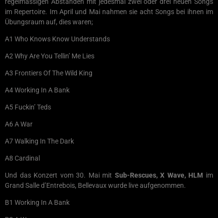
regelmässigen Abständen mit jedesmal zwei oder drei neuen Songs
im Repertoire. Im April und Mai nahmen sie acht Songs bei ihnen im
Übungsraum auf, dies waren;
A1 Who Knows Know Understands
A2 Why Are You Tellin’ Me Lies
A3 Frontiers Of The Wild King
A4 Working In A Bank
A5 Fuckin’ Teds
A6 A War
A7 Walking In The Dark
A8 Cardinal
Und das Konzert vom 30. Mai mit
Sub-Rescues, X Wave, HLM
im
Grand Salle d’Entrebois, Bellevaux wurde live aufgenommen.
B1 Working In A Bank