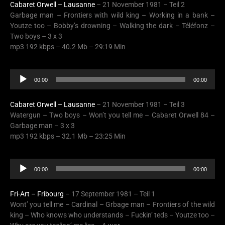
Cabaret Orwell – Lausanne
– 21 November 1981 – Teil 2
Garbage man – Frontiers with wild king – Working in a bank –
Youtze too – Bobby’s drowning – Walking the dark – Téléfonz –
Two boys – 3 x 3
mp3 192 kbps – 40.2 Mb – 29:19 Min
Audio
00:00
00:00
Player
Cabaret Orwell – Lausanne
– 21 November 1981 – Teil 3
Watergun – Two boys – Won’t you tell me – Cabaret Orwell 84 –
Garbage man – 3 x 3
mp3 192 kbps – 32.1 Mb – 23:25 Min
Audio
00:00
00:00
Player
Fri-Art – Fribourg
– 17 September 1981 – Teil 1
Wont’ you tell me – Cardinal – Grbage man – Frontiers of the wild
king – Who knows who understands – Fuckin’ teds – Youtze too –