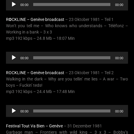
Audio
00:00
00:00
Player
R
O
CKLINE – Genève broadcast
– 23 Oktober 1981 – Teil 1
Won’t you tell me – Who knows who understands – Téléfonz –
Working in a bank – 3 x 3
mp3 192 kbps – 24.8 Mb – 18:07 Min
Audio
00:00
00:00
Player
ROCKLINE – Genève broadcast
– 23 Oktober 1981 – Teil 2
Walking in the dark – Why are you tellin’ me lies – A war – Two
boys – Fuckin’ teds!
mp3 192 kbps – 24.4 Mb – 17:48 Min
Audio
00:00
00:00
Player
Festival Tout Va Bien – Genève
– 31 Dezember 1981
Garbage man – Frontiers with wild king – 3 x 3 – Bobby’s