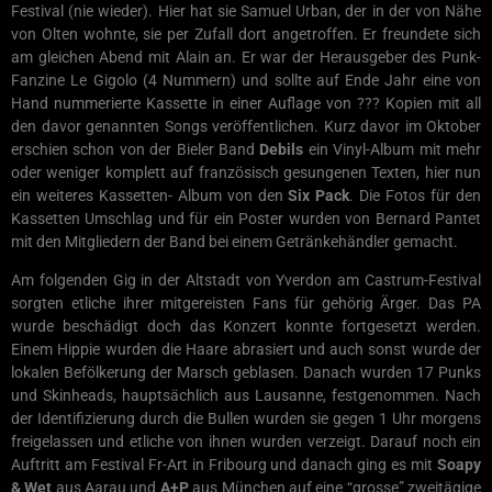
Festival (nie wieder). Hier hat sie Samuel Urban, der in der von Nähe
von Olten wohnte, sie per Zufall dort angetroffen. Er freundete sich
am gleichen Abend mit Alain an. Er war der Herausgeber des Punk-
Fanzine Le Gigolo (4 Nummern) und sollte auf Ende Jahr eine von
Hand nummerierte Kassette in einer Auflage von ??? Kopien mit all
den davor genannten Songs veröffentlichen. Kurz davor im Oktober
erschien schon von der Bieler Band
Debils
ein Vinyl-Album mit mehr
oder weniger komplett auf französisch gesungenen Texten, hier nun
ein weiteres Kassetten- Album von den
Six Pack
. Die Fotos für den
Kassetten Umschlag und für ein Poster wurden von Bernard Pantet
mit den Mitgliedern der Band bei einem Getränkehändler gemacht.
Am folgenden Gig in der Altstadt von Yverdon am Castrum-Festival
sorgten etliche ihrer mitgereisten Fans für gehörig Ärger. Das PA
wurde beschädigt doch das Konzert konnte fortgesetzt werden.
Einem Hippie wurden die Haare abrasiert und auch sonst wurde der
lokalen Befölkerung der Marsch geblasen. Danach wurden 17 Punks
und Skinheads, hauptsächlich aus Lausanne, festgenommen. Nach
der Identifizierung durch die Bullen wurden sie gegen 1 Uhr morgens
freigelassen und etliche von ihnen wurden verzeigt. Darauf noch ein
Auftritt am Festival Fr-Art in Fribourg und danach ging es mit
Soapy
& Wet
aus Aarau und
A+P
aus München auf eine “grosse” zweitägige