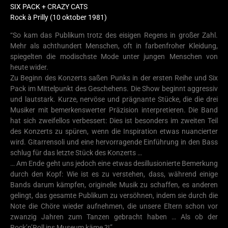
SIX PACK + CRAZY CATS
Rock à Prilly (10 oktober 1981)
“So kam das Publikum trotz des eisigen Regens in großer Zahl.
Mehr als achthundert Menschen, oft in farbenfroher Kleidung,
spiegelten die modischste Mode unter jungen Menschen von
heute wider.
Zu Beginn des Konzerts saßen Punks in der ersten Reihe und Six
Pack im Mittelpunkt des Geschehens. Die Show beginnt aggressiv
und lautstark. Kurze, nervöse und prägnante Stücke, die die drei
Musiker mit bemerkenswerter Präzision interpretieren. Die Band
hat sich zweifellos verbessert: Dies ist besonders im zweiten Teil
des Konzerts zu spüren, wenn die Inspiration etwas nuancierter
wird. Gitarrensoli und eine hervorragende Einführung in den Bass
schlug für das letzte Stück des Konzerts …
… Am Ende geht uns jedoch eine etwas desillusionierte Bemerkung
durch den Kopf: Wie ist es zu verstehen, dass, während einige
Bands darum kämpfen, originelle Musik zu schaffen, es anderen
gelingt, das gesamte Publikum zu versöhnen, indem sie durch die
Note die Chöre wieder aufnehmen, die unsere Eltern schon vor
zwanzig Jahren zum Tanzen gebracht haben … Als ob der
Rock’n’Roll ins Museum käme ?!”