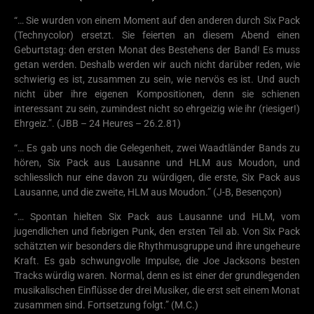
“… Sie wurden von einem Moment auf den anderen durch Six Pack
(Technycolor) ersetzt. Sie feierten an diesem Abend einen
Geburtstag: den ersten Monat des Bestehens der Band! Es muss
getan werden. Deshalb werden wir auch nicht darüber reden, wie
schwierig es ist, zusammen zu sein, wie nervös es ist. Und auch
nicht über ihre eigenen Kompositionen, denn sie schienen
interessant zu sein, zumindest nicht so ehrgeizig wie ihr (riesiger!)
Ehrgeiz.”. (JBB – 24 Heures – 26.2.81)
“… Es gab uns noch die Gelegenheit, zwei Waadtländer Bands zu
hören, Six Pack aus Lausanne und HLM aus Moudon, und
schliesslich nur eine davon zu würdigen, die erste, Six Pack aus
Lausanne, und die zweite, HLM aus Moudon.” (J-B, Besençon)
“… Spontan hielten Six Pack aus Lausanne und HLM, vom
jugendlichen und fiebrigen Punk, den ersten Teil ab. Von Six Pack
schätzten wir besonders die Rhythmusgruppe und ihre ungeheure
Kraft. Es gab schwungvolle Impulse, die Joe Jacksons besten
Tracks würdig waren. Normal, denn es ist einer der grundlegenden
musikalischen Einflüsse der drei Musiker, die erst seit einem Monat
zusammen sind. Fortsetzung folgt.” (M.C.)