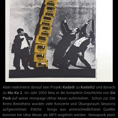
Alain reaktivierte darauf sein Projekt
Kadath
zu
Kadath2
und danach
zu
Mu-Ka 2
. Im Jahr 2003 liess er die komplette Geschichte von
Six
Pack
auf seiner Hompage Ulthar Music auferstehen. Schon zur Zeit
ihrers Bestehens wurden viele Konzerte und Übungsraum Sessions
aufgenommen. Etliche Songs aus unterschiedlichsten Quellen
konnten bei Ultar Music als MP3 angehört werden. Swisspunk plant