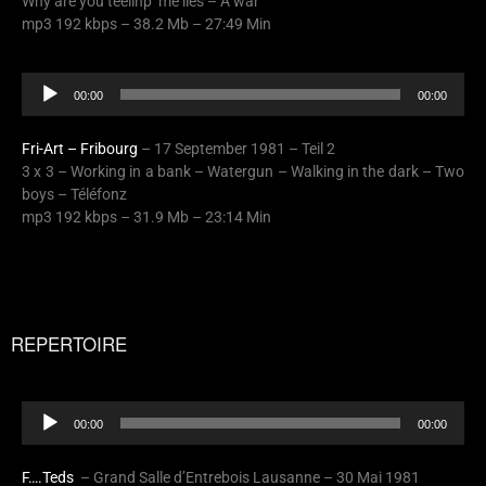
Why are you teelinp’ me lies – A war
mp3 192 kbps – 38.2 Mb – 27:49 Min
Audio
00:00
00:00
Player
Fri-Art – Fribourg
– 17 September 1981 – Teil 2
3 x 3 – Working in a bank – Watergun – Walking in the dark – Two
boys – Téléfonz
mp3 192 kbps – 31.9 Mb – 23:14 Min
REPERTOIRE
Audio
00:00
00:00
Player
F….Teds
– Grand Salle d’Entrebois Lausanne – 30 Mai 1981