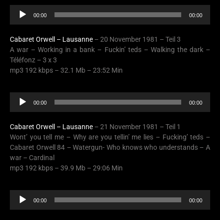
Audio
00:00
00:00
Player
Cabaret Orwell – Lausanne
– 20 November 1981 – Teil 3
A war – Working in a bank – Fuckin’ teds – Walking the dark –
Téléfonz – 3 x 3
mp3 192 kbps – 32.1 Mb – 23:52 Min
Audio
00:00
00:00
Player
Cabaret Orwell – Lausanne
– 21 November 1981 – Teil 1
Wont’ you tell me – Why are you tellin’ me lies – Fucking’ teds –
Cabaret Orwell 84 – Watergun- Who knows who understands – A
war – Cardinal
mp3 192 kbps – 39.9 Mb – 29:06 Min
Audio
00:00
00:00
Player