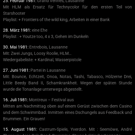
25. Februar 1981:
Grand Vennes, Lausanne
Mit HLM als Ersatz für Technycolor für den ersten Teil von
Starshooter
Playlist: + Frontiers of the wild king, Arbeiten in einer Bank
28. März 1981:
eine Ehe
Playlist : + Youtze too, 4 x 3, Gehen im Dunkeln
30. Mai 1981:
Entrebois, Lausanne
Mit: Zwei Jungs, Loosy Roolie, HLM…
Wiedergabeliste: + Kardinal, Wasserpistole
27. Juni 1981:
Partei in Lausanne
Mit: Bounce, Echtzeit, Onoa, Notas, Tashi, Tabasco, Hölzerne Drei,
Little Beedy Band II, Schamkrankheit. Wegen der späten Stunde
wurde die Tonanlage unterwegs abgestellt.
16. Juli 1981:
Montreux – Festival aus
Mitten am Nachmittag oben auf einem Gerüst zwischen dem Casino
und dem Schwimmbad. Inmitten eines Dschungels aus Feedback und
Brummen. Ein Grauen!
15. August 1981:
Castrum-Spiele, Yverdon. Mit : Seemöwe, André