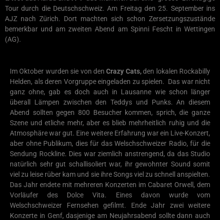
Tour durch die Deutschschweiz. Am Freitag den 25. September ins
AJZ nach Zürich. Dort machten sich schon Zersetzungszustände
bemerkbar und am zweiten Abend am Spinni Fescht in Wettingen
(AG).
Im Oktober wurden sie von den
Crazy Cats,
den lokalen Rockabilly
Helden, als deren Vorgruppe eingeladen zu spielen. Das war nicht
ganz ohne, gab es doch auch in Lausanne wie schon länger
überall Lämpen zwischen den Teddys und Punks. An diesem
Abend sollten gegen 800 Besucher kommen, sprich, die ganze
Szene und etliche mehr, aber es blieb mehrheitlich ruhig und die
Atmosphäre war gut. Eine weitere Erfahrung war ein Live-Konzert,
aber ohne Publikum, dies für das Welschschweizer Radio, für die
Sendung Rockline. Dies war ziemlich anstrengend, da das Studio
natürlich sehr gut schallisoliert war, ihr gewohnter Sound somit
viel zu leise rüber kam und sie ihre Songs viel zu schnell anspielten.
Das Jahr endete mit mehreren Konzerten im Cabaret Orwell, dem
Vorläufer des Dolce Vita. Eines davon wurde vom
Welschschweizer Fernsehen gefilmt. Ende Jahr zwei weitere
Konzerte in Genf, dasjenige am Neujahrsabend sollte dann auch