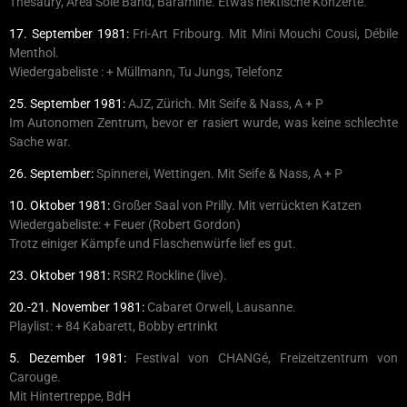
Thesaury, Area Sole Band, Baramine. Etwas hektische Konzerte.
17. September 1981:
Fri-Art Fribourg. Mit Mini Mouchi Cousi, Débile
Menthol.
Wiedergabeliste : + Müllmann, Tu Jungs, Telefonz
25. September 1981:
AJZ, Zürich. Mit Seife & Nass, A + P
Im Autonomen Zentrum, bevor er rasiert wurde, was keine schlechte
Sache war.
26. September:
Spinnerei, Wettingen. Mit Seife & Nass, A + P
10. Oktober 1981:
Großer Saal von Prilly. Mit verrückten Katzen
Wiedergabeliste: + Feuer (Robert Gordon)
Trotz einiger Kämpfe und Flaschenwürfe lief es gut.
23. Oktober 1981:
RSR2 Rockline (live).
20.-21. November 1981:
Cabaret Orwell, Lausanne.
Playlist: + 84 Kabarett, Bobby ertrinkt
5. Dezember 1981:
Festival von CHANGé, Freizeitzentrum von
Carouge.
Mit Hintertreppe, BdH