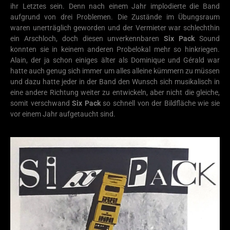
ihr Letztes sein. Denn nach einem Jahr implodierte die Band
aufgrund von drei Problemen. Die Zustände im Übungsraum
waren unerträglich geworden und der Vermieter war schlechthin
ein Arschloch, doch diesen unverkennbaren
Six Pack
Sound
konnten sie in keinem anderen Probelokal mehr so hinkriegen.
Alain, der ja schon einiges älter als Dominique und Gérald war
hatte auch genug sich immer um alles alleine kümmern zu müssen
und dazu hatte jeder in der Band den Wunsch sich musikalisch in
eine andere Richtung weiter zu entwickeln, aber nicht die gleiche,
somit verschwand
Six Pack
so schnell von der Bildfläche wie sie
vor einem Jahr aufgetaucht sind.