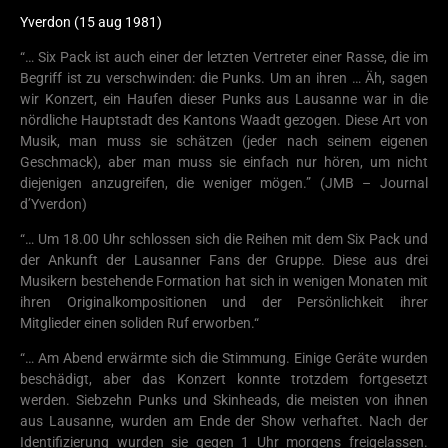
Yverdon (15 aug 1981)
“… Six Pack ist auch einer der letzten Vertreter einer Rasse, die im
Begriff ist zu verschwinden: die Punks. Um an ihren … Äh, sagen
wir Konzert, ein Haufen dieser Punks aus Lausanne war in die
nördliche Hauptstadt des Kantons Waadt gezogen. Diese Art von
Musik, man muss sie schätzen (jeder nach seinem eigenen
Geschmack), aber man muss sie einfach nur hören, um nicht
diejenigen anzugreifen, die weniger mögen.” (JMB – Journal
d’Yverdon)
“… Um 18.00 Uhr schlossen sich die Reihen mit dem Six Pack und
der Ankunft der Lausanner Fans der Gruppe. Diese aus drei
Musikern bestehende Formation hat sich in wenigen Monaten mit
ihren Originalkompositionen und der Persönlichkeit ihrer
Mitglieder einen soliden Ruf erworben.“
“… Am Abend erwärmte sich die Stimmung. Einige Geräte wurden
beschädigt, aber das Konzert konnte trotzdem fortgesetzt
werden. Siebzehn Punks und Skinheads, die meisten von ihnen
aus Lausanne, wurden am Ende der Show verhaftet. Nach der
Identifizierung wurden sie gegen 1 Uhr morgens freigelassen.