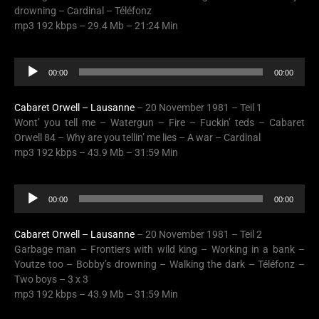
drowning – Cardinal – Téléfonz
mp3 192 kbps – 29.4 Mb – 21:24 Min
Audio
00:00
00:00
Player
Cabaret Orwell – Lausanne
– 20 November 1981 – Teil 1
Wont’ you tell me – Watergun – Fire – Fuckin’ teds – Cabaret
Orwell 84 – Why are you tellin’ me lies – A war – Cardinal
mp3 192 kbps – 43.9 Mb – 31:59 Min
Audio
00:00
00:00
Player
Cabaret Orwell – Lausanne
– 20 November 1981 – Teil 2
Garbage man – Frontiers with wild king – Working in a bank –
Youtze too – Bobby’s drowning – Walking the dark – Téléfonz –
Two boys – 3 x 3
mp3 192 kbps – 43.9 Mb – 31:59 Min