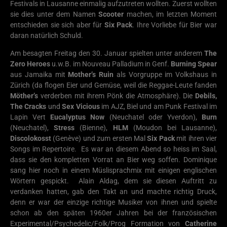
Festivals in Lausanne einmalig aufzutreten wollten. Zuerst wollten
sie dies unter dem Namen
Scooter
machen, im letzten Moment
entschieden sie sich aber für
Six Pack
. Ihre Vorliebe für Bier war
daran natürlich Schuld.
Am besagten Freitag den 30. Januar spielten unter anderem
The
Zero Heroes
u.w.B. im Nouveau Palladium in Genf.
Burning Spear
aus Jamaika mit
Mother’s Ruin
als Vorgruppe im Volkshaus in
Zürich (da flogen Eier und Gemüse, weil die Reggae-Leute fanden
Möther’s
verderben mit ihrem Pönk die Atmosphäre). Die
Debils,
The Cracks
und
Sex Vicious
im AJZ, Biel und am Punk Festival im
Lapin Vert
Eucalyptus Now
(Neuchatel oder Yverdon),
Burn
(Neuchatel),
Stress
(Bienne),
HLM
(Moudon bei Lausanne),
Discolokosst
(Genève) und zum ersten Mal
Six Pack
mit ihren vier
Songs im Repertoire. Es war an diesem Abend so heiss im Saal,
dass sie den kompletten Vorrat an Bier weg soffen. Dominique
sang hier noch in einem Müslisprachmix mit einigen englischen
Wörtern gespickt. Alain Aldag, dem sie diesen Auftritt zu
verdanken hatten, gab den Takt an und machte richtig Druck,
denn er war der einzige richtige Musiker von ihnen und spielte
schon ab den späten 1960er Jahren bei der französischen
Experimental/Psychedelic/Folk/Prog Formation von
Catherine