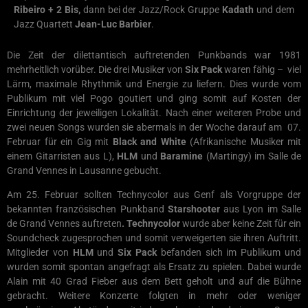
Ribeiro + 2
Bis,
dann bei der Jazz/Rock Gruppe
Kadath
und dem
Jazz Quartett
Jean-Luc Barbier
.
Die Zeit der dilettantisch auftretenden Punkbands war 1981
mehrheitlich vorüber. Die drei Musiker von
Six Pack
waren fähig – viel
Lärm, maximale Rhythmik und Energie zu liefern. Dies wurde vom
Publikum mit viel Pogo goutiert und ging somit auf Kosten der
Einrichtung der jeweiligen Lokalität. Nach einer weiteren Probe und
zwei neuen Songs wurden sie abermals in der Woche darauf am 07.
Februar für ein Gig mit
Black and White
(Afrikanische Musiker mit
einem Gitarristen aus L),
HLM
und
Baramine
(Martingy) im Salle de
Grand Vennes in Lausanne gebucht.
Am 25. Februar sollten Technycolor aus Genf als Vorgruppe der
bekannten französischen Punkband
Starshooter
aus Lyon im Salle
de Grand Vennes auftreten
. Technycolor
wurde aber keine Zeit für ein
Soundcheck zugesprochen und somit verweigerten sie ihren Auftritt.
Mitglieder von
HLM
und
Six Pack
befanden sich im Publikum und
wurden somit spontan angefragt als Ersatz zu spielen. Dabei wurde
Alain mit 40 Grad Fieber aus dem Bett geholt und auf die Bühne
gebracht. Weitere Konzerte folgten in mehr oder weniger