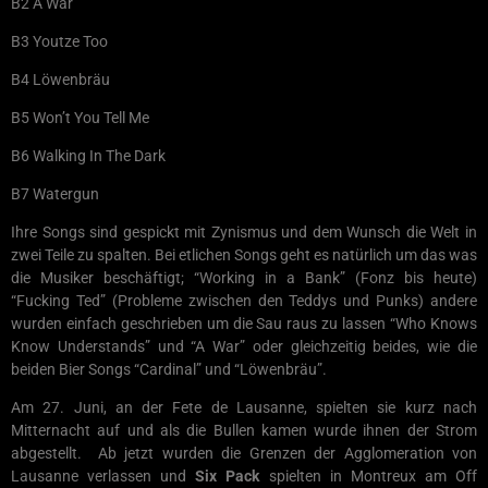
B2 A War
B3 Youtze Too
B4 Löwenbräu
B5 Won’t You Tell Me
B6 Walking In The Dark
B7 Watergun
Ihre Songs sind gespickt mit Zynismus und dem Wunsch die Welt in
zwei Teile zu spalten. Bei etlichen Songs geht es natürlich um das was
die Musiker beschäftigt; “Working in a Bank” (Fonz bis heute)
“Fucking Ted” (Probleme zwischen den Teddys und Punks) andere
wurden einfach geschrieben um die Sau raus zu lassen “Who Knows
Know Understands” und “A War” oder gleichzeitig beides, wie die
beiden Bier Songs “Cardinal” und “Löwenbräu”.
Am 27. Juni, an der Fete de Lausanne, spielten sie kurz nach
Mitternacht auf und als die Bullen kamen wurde ihnen der Strom
abgestellt. Ab jetzt wurden die Grenzen der Agglomeration von
Lausanne verlassen und
Six Pack
spielten in Montreux am Off