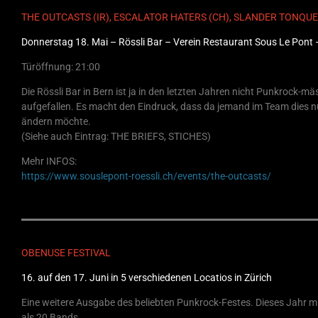
THE OUTCASTS (IR), ESCALATOR HATERS (CH), SLANDER TONQUE
Donnerstag 18. Mai – Rössli Bar – Verein Restaurant Sous Le Pont 
Türöffnung: 21:00
Die Rössli Bar in Bern ist ja in den letzten Jahren nicht Punkrock-mä
aufgefallen. Es macht den Eindruck, dass da jemand im Team dies 
ändern möchte.
(Siehe auch Eintrag: THE BRIEFS, STICHES)
Mehr INFOS:
https://www.souslepont-roessli.ch/events/the-outcasts/
OBENUSE FESTIVAL
16. auf den 17. Juni in 5 verschiedenen Locatios in Zürich
Eine weitere Ausgabe des beliebten Punkrock-Festes. Dieses Jahr m
als 20 Bands.