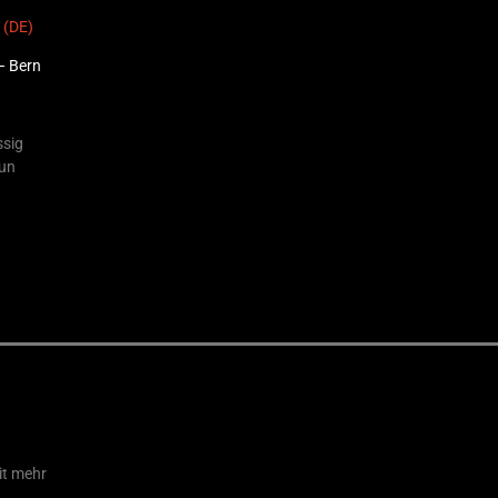
 (DE)
– Bern
ssig
nun
it mehr