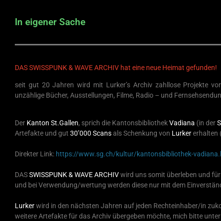
In eigener Sache
DAS SWISSPUNK & WAVE ARCHIV hat eine neue Heimat gefunden!
seit gut 20 Jahren wird mit Lurker’s Archiv zahllose Projekte v
unzählige Bücher, Ausstellungen, Filme, Radio – und Fernsehsendung
Der
Kanton St.Gallen
, sprich die Kantonsbibliothek
Vadiana
(in der
S
Artefakte und gut
30’000 Scans
als Schenkung von
Lurker
erhalten 
Direkter Link:
https://www.sg.ch/kultur/kantonsbibliothek-vadiana.
DAS
SWISSPUNK & WAVE ARCHIV
wird uns somit überleben und für 
und bei Verwendung/wertung werden diese nur mit dem Einverständ
Lurker
wird in den nächsten Jahren auf jeden Rechteinhaber/in zuk
weitere Artefakte für das Archiv übergeben möchte, mich bitte unte