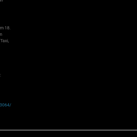
am 18.
im
Taxi,
:
53064/