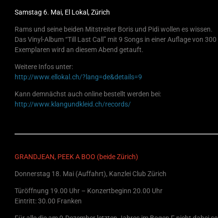
Samstag 6. Mai, El Lokal, Zürich
Rams und seine beiden Mitstreiter Boris und Pidi wollen es wissen.
Das Vinyl-Album “Till Last Call” mit 9 Songs in einer Auflage von 300
Exemplaren wird an diesem Abend getauft.
Weitere Infos unter:
http://www.ellokal.ch/?lang=de&details=9
Kann demnächst auch online bestellt werden bei:
http://www.klangundkleid.ch/records/
GRANDJEAN, PEEK A BOO (beide Zürich)
Donnerstag 18. Mai (Auffahrt), Kanzlei Club Zürich
Türöffnung 19.00 Uhr – Konzertbeginn 20.00 Uhr
Eintritt: 30.00 Franken
Für alle die am 9.Dezember letzten Jahres im Bogen F nicht dabei se