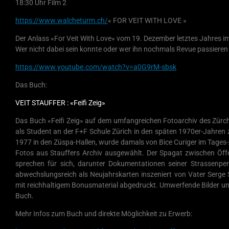
18:30 Uhr Film 2
https://www.walcheturm.ch/
« FOR VEIT WITH LOVE »
Der Anlass «For Veit With Love» vom 19. Dezember letztes Jahres 
Wer nicht dabei sein konnte oder wer ihn nochmals Revue passieren
https://www.youtube.com/watch?v=a0G9rM-sbsk
Das Buch:
VEIT STAUFFER : «Feifi Zeig»
Das Buch «Feifi Zeig» auf dem umfangreichen Fotoarchiv des Zürch
als Student an der F+F Schule Zürich in den späten 1970er-Jahren z
1977 in den Züspa-Hallen, wurde damals von Bice Curiger im Tages-A
Fotos aus Stauffers Archiv ausgewählt. Der Spagat zwischen Öffe
sprechen für sich, darunter Dokumentationen seiner Strassenperf
abwechslungsreich als Neujahrskarten inszeniert von Vater Serge S
mit reichhaltigem Bonusmaterial abgedruckt. Umwerfende Bilder un
Buch.
Mehr Infos zum Buch und direkte Möglichkeit zu Erwerb: