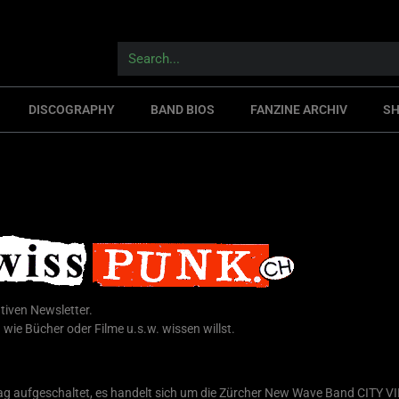
DISCOGRAPHY
BAND BIOS
FANZINE ARCHIV
S
tiven Newsletter.
wie Bücher oder Filme u.s.w. wissen willst.
rag aufgeschaltet, es handelt sich um die Zürcher New Wave Band CITY V