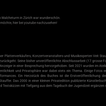
im Walcheturm in Zürich war wunderschön.
 möchte, hier bei youtube nachzusehen!
er Plattenverkäufers, Konzertveranstalters und Musikexperten Veit Stau
urückgeht. Seine bisher unveröffentlichte Abschlussarbeit (17 grosse F
nzeiger in einer Besprechung hervorgehoben. Seit 2021 wurden im Atelie
ntlichkeit und Privatsphäre war dabei stets ein Thema. Einige Fotos e
ormances. Ein Herzstück des Buches ist die Erstveröffentlichung der
tauffer. Das 2000 in einer kleinen Privatedition publizierte Künstlerbu
d Textskizzen mit Tiefgang aus dem Tagebuch der Jugendzeit ergänzen si