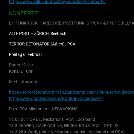
https://www.editionpatrickfrey.com/de/veit-stauffer
KONZERTE
Ein PUNKROCK, HARDCORE, POSTPUNK, Oi PUNK & PYCHOBILLY Konzert
ALTE POST – ZÜRICH, Seebach
TERROR DETONATOR (Athen) , PCA
Freitag 6. Februar
Doors 19 Uhr
Konzi 21 Uhr
Merh Infos unter:
https://terrordetonatorthrash.bandcamp.com/album/terror-detona
https://www.facebook.com/PCAPunkCoverAsses/
Dazu PCA Minitour mit NECKARIONS:
12.03.26 HOF DE, Neckarions, PCA, Localband
13.3.26 WIEN, CAFE CARINA, NECKARIONS, PCA, LOS FLIX
14.3.26 inWork, (ohne Neckarions nur mit Localband und PCA)