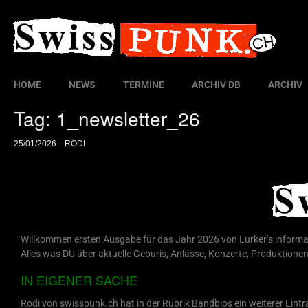
HOME
NEWS
TERMINE
ARCHIV DB
ARCHIV
Tag:
1_newsletter_26
25/01/2026
RODI
Willkommen ersten Ausgabe für das Jahr 2026 von Lurker’s informa
Alles was DU über aktuelle Geburis, Anlässe, Konzerte, Produktionen 
IN EIGENER SACHE
Rodi von swisspunk.ch hat in der Rubrik Bandbios ein weiterer Eint