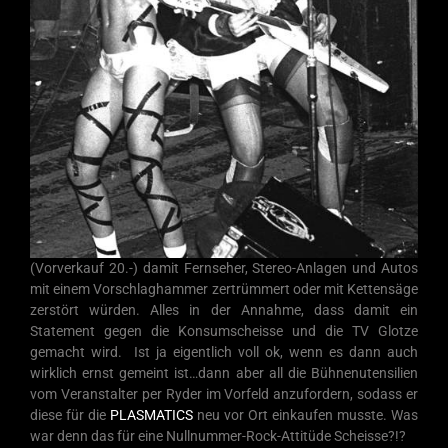
(Vorverkauf 20.-) damit Fernseher, Stereo-Anlagen und Autos
mit einem Vorschlaghammer zertrümmert oder mit Kettensäge
zerstört würden. Alles in der Annahme, dass damit ein
Statement gegen die Konsumscheisse und die TV Glotze
gemacht wird. Ist ja eigentlich voll ok, wenn es dann auch
wirklich ernst gemeint ist…dann aber all die Bühnenutensilien
vom Veranstalter per Ryder im Vorfeld anzufordern, sodass er
diese für die
PLASMATICS
neu vor Ort einkaufen musste. Was
war denn das für eine Nullnummer-Rock-Attitüde Scheisse?!?