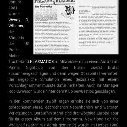
Januar
1981
wurde
Wendy O.
Williams
,
die
Sängerin
der US
Punk-
Metal-
Trash-Band
PLASMATICS
, in Milwaukee nach einem Auftritt im
Palms Nightclub von den Bullen zuerst brutal
zusammengeschlagen und dann wegen Obszönität verhaftet.
Die angebliche Simulation eines Sexualakts mit einem
Vorschlaghammer musste dafür herhalten. Auch ihr Manager
Rod Swenson wurde hinter dem Klub bewusstlos geschlagen.
In den kommenden zwölf Tagen erholte sie sich von einer
gebrochenen Nase, gebrochenen Nebenhöhlen und weiteren
Verletzungen. Daraufhin stand eine drei-wöchige Europa-Tour
für ihr erstes Album auf dem Programm.
New Hope For The
Wretched
(waren wir damit gemeint?) wurde im Herbst 1980