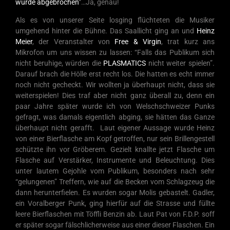
wurde abgebrochen
“…Ja, genau!
Als es von unserer Seite losging flüchteten die Musiker
umgehend hinter die Bühne. Das Saallicht ging an und
Heinz
Meier
, der Veranstalter von
Free & Virgin
, trat kurz ans
Mikrofon um uns wissen zu lassen: “Falls das Publikum sich
nicht beruhige, würden die
PLASMATICS
nicht weiter spielen”.
Darauf brach die Hölle erst recht los. Die hatten es echt immer
noch nicht gecheckt. Wir wollten ja überhaupt nicht, dass sie
weiterspielen! Dies traf aber nicht ganz überall zu, denn ein
paar Jahre später wurde ich von Welschschweizer Punks
gefragt, was damals eigentlich abging, sie hätten das Ganze
überhaupt nicht gerafft. Laut eigener Aussage wurde Heinz
von einer Bierflasche am Kopf getroffen, nur sein Brillengestell
schützte ihn vor Gröberem. Gezielt knallte jetzt Flasche um
Flasche auf Verstärker, Instrumente und Beleuchtung. Dies
unter lautem Gejohle vom Publikum, besonders nach sehr
“gelungenen” Treffern, wie auf die Becken vom Schlagzeug die
dann herunterfielen. Es wurden sogar Molis gebastelt. Gadler,
ein Voralberger Punk, ging hierfür auf die Strasse und füllte
leere Bierflaschen mit Töffli Benzin ab. Laut Pat von F.D.P. soff
er später sogar fälschlicherweise aus einer dieser Flaschen. Ein