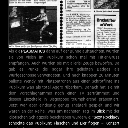
Als die
PLASMATICS
dann auf der Bühne auftauchten, wurden
sie von vielen im Publikum schon mal mit Hitler-Gruss
empfangen. Auch wurden sie mit allerlei Zeugs beworfen. Da
gab es Punks die sogar ihre geliebten Badges als
Wurfgeschosse verwendeten. Und nach knappen 20 Minuten
ballerte Wendy mit Platzpatronen aus einer Schrotflinte ins
Publikum was als total Aggro rüberkam. Danach hat sie mit
dem Vorschlaghammer noch einen TV zertrümmert und
dessen Einzelteile in Siegerpose triumphierend präsentiert.
Jetzt war aber eindeutig genug Theäterli gespielt und wir
waren an der Reihe. Was am nächsten Tag im
Blick
mit der
idiotischen Schlagzeile beschrieben wurde wie: “
Sexy Rocklady
schockte das Publikum: Flaschen und Eier flogen – Konzert