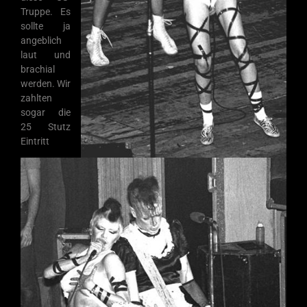
Truppe. Es
sollte ja
angeblich
laut und
brachial
werden. Wir
zahlten
sogar die
25 Stutz
Eintritt