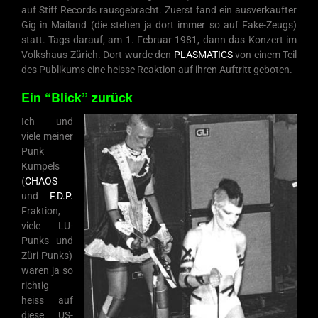
auf Stiff Records rausgebracht. Zuerst fand ein ausverkaufter
Gig in Mailand (die stehen ja dort immer so auf Fake-Zeugs)
statt. Tags darauf, am 1. Februar 1981, dann das Konzert im
Volkshaus Zürich. Dort wurde den
PLASMATICS
von einem Teil
des Publikums eine heisse Reaktion auf ihren Auftritt geboten.
Ein “Blick” zurück
Ich und
viele meiner
Punk
Kumpels
(
CHAOS
und
F.D.P.
Fraktion,
viele LU-
Punks und
Züri-Punks)
waren ja so
richtig
heiss auf
diese US-