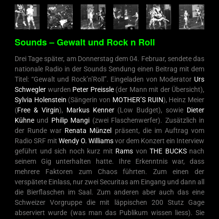
Sounds – Gewalt und Rock n Roll
Drei Tage später, am Donnerstag dem 04. Februar, sendete das
nationale Radio in der Sounds Sendung einen Beitrag mit dem
Titel: “Gewalt und Rock’n’Roll”. Eingeladen von Moderator
Urs
Schwegler
wurden
Peter Preissle
(der Mann mit der Übersicht),
Sylvia Holenstein
(Sängerin von
MOTHER’S RUIN
), Heinz Meier
(
Free & Virgin
),
Markus Kenner
(Low Budget), sowie
Dieter
Kühne
und
Philip Mangi
(zwei Flaschenwerfer). Zusätzlich in
der Runde war
Renata Münzel
präsent, die im Auftrag vom
Radio SRF mit
Wendy O. Williams
vor dem Konzert ein Interview
geführt und sich noch kurz mit
Rams
von
THE BUCKS
nach
seinem Gig unterhalten hatte. Ihre Erkenntnis war, dass
mehrere Faktoren zum Chaos führten. Zum einen der
verspätete Einlass, nur zwei Securitas am Eingang und dann all
die Bierflaschen im Saal. Zum anderen aber auch das eine
Schweizer Vorgruppe die mit läppischen 200 Stutz Gage
abserviert wurde (was man das Publikum wissen liess). Sie