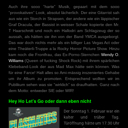
Auch ihre sooo “harte” Musik, gepaart mit dem sooo
“provokativen” Look, absolut lächerlich. Der eine Gitarrist sah
aus wie ein Storch in Strapsen, der andere wie ein läppischer
Graf Dracula, der Bassist in weisser Schale kopierte den Mr.
T Haarschnitt und noch ein Hallodri am Schlagzeug der so
aussah, als hätten sie ihn von der Band YMCA ausgeborgt.
Das war doch nichts mehr als ein billiger Las Vegas Act oder
eine Theäterli-Truppe a la Rocky Horror Picture Show. Hinzu
kam noch die Frontfrau, das Ex-Porno-Sternchen
Wendy O.
Williams
(Queen of fucking Shock Rock) mit ihrem spärlichen
Klebeband-Look der aus Mad Max hätte sein können. Was
für eine Farce! Halt alles so Ami-mässig inszeniertes Gehabe
um ihr Album zu promoten. Entsprechend wollten wir im
Publikum sehen was sie “wirklich” so draufhatten. Ganz nach
dem Motto: entweder SIE oder WIR!
Hey Ho Let’s Go oder dann eben nicht
Der Sonntag 1. Februar war ein
kalter und trüber Tag.
Türöffnung hätte um 17.30 Uhr