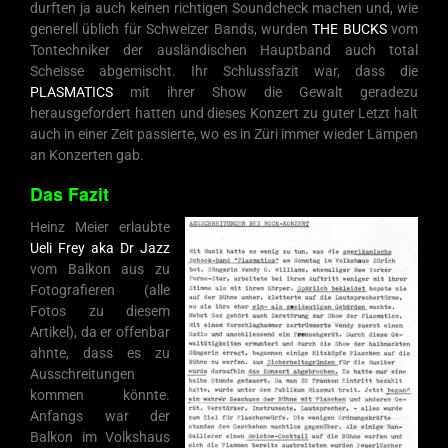
durften ja auch keinen richtigen Soundcheck machen und, wie
generell üblich für Schweizer Bands, wurden
THE BUCKS
vom
Tontechniker der ausländischen Hauptband auch total
Scheisse abgemischt. Ihr Schlussfazit war, dass die
PLASMATICS
mit ihrer Show die Gewalt geradezu
herausgefordert hatten und dieses Konzert zu guter Letzt halt
auch in einer Zeit passierte, wo es in Züri immer wieder Lämpen
an Konzerten gab.
Das Fazit
Heinz Meier erlaubte
Ueli Frey aka Dr Jazz
vom Balkon aus zu
Fotografieren (alle
Fotos zu diesem
Artikel), da er offenbar
ahnte, dass es zu
Ausschreitungen
kommen könnte.
Anfangs war der
Balkon im Volkshaus