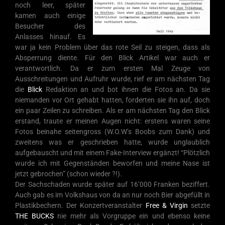
noch leer, später
kamen auch einige
Besucher des
Anlasses hinauf. Es
war ja kein Problem über das rote Seil zu steigen, dass als
Absperrung diente. Für den Blick Artikel war auch er
verantwortlich. Da er zum ersten Mal Zeuge von
Ausschreitungen und Aufruhr wurde, rief er am nächsten Tag
die
Blick
Redaktion an und bot ihnen die Fotos an. Da sie
niemanden vor Ort gehabt hatten, forderten sie ihn auf, doch
ein paar Zeilen zu schreiben. Als er am nächsten Tag den Blick
erstand, traute er meinen Augen nicht: erstens waren seine
Fotos beinahe seitengross (W.O.W’s Boobs zum Dank) und
zweitens was er geschrieben hatte, wurde unglaublich
aufgebauscht und mit einem Fake-Interview ergänzt! “Plötzlich
wurde ich mit Gegenständen beworfen und meine Nase ist
jetzt gebrochen” (schon wieder ?!).
Der Sachschaden wurde später auf 16’000 Franken beziffert.
Auch gab es im Volkshaus von da an nur noch Bier abgefüllt in
Plastikbechern. Der Konzertveranstalter
Free & Virgin
setzte
THE BUCKS
nie mehr als Vorgruppe ein und ebenso keine