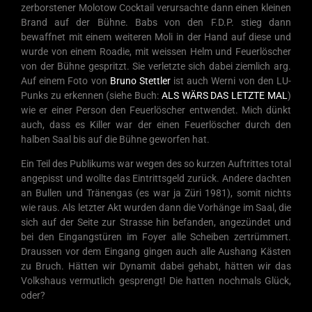
zerborstener Molotow Cocktail verursachte dann einen kleinen
Brand auf der Bühne. Babs von den F.D.P. stieg dann
bewaffnet mit einem weiteren Moli in der Hand auf diese und
wurde von einem Roadie, mit weissen Helm und Feuerlöscher
von der Bühne gespritzt. Sie verletzte sich dabei ziemlich arg.
Auf einem Foto von
Bruno Stettler
ist auch Werni von den LU-
Punks zu erkennen (siehe Buch:
ALS WÄRS DAS LETZTE MAL
)
wie er einer Person den Feuerlöscher entwendet. Mich dünkt
auch, dass es Killer war der einen Feuerlöscher durch den
halben Saal bis auf die Bühne geworfen hat.
Ein Teil des Publikums war wegen des so kurzen Auftrittes total
angepisst und wollte das Eintrittsgeld zurück. Andere dachten
an Bullen und Tränengas (es war ja Züri 1981), somit nichts
wie raus. Als letzter Akt wurden dann die Vorhänge im Saal, die
sich auf der Seite zur Strasse hin befanden, angezündet und
bei den Eingangstüren im Foyer alle Scheiben zertrümmert.
Draussen vor dem Eingang gingen auch alle Aushang Kästen
zu Bruch. Hätten wir Dynamit dabei gehabt, hätten wir das
Volkshaus vermutlich gesprengt! Die hatten nochmals Glück,
oder?