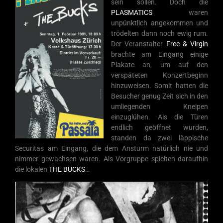
sein sollen. Doch die
PLASMATICS
waren
unpünktlich angekommen und
trödelten dann noch ewig rum.
Der Veranstalter
Free & Virgin
brachte am Eingang einige
Plakate an, um auf den
verspäteten Konzertbeginn
hinzuweisen. Somit hatten die
Besucher genug Zeit sich in den
umliegenden Kneipen
einzuglühen. Als die Türen
endlich geöffnet wurden,
standen da zwei läppische
Securitas am Eingang, die dem Ansturm natürlich nie und
nimmer gewachsen waren. Als Vorgruppe spielten daraufhin
die lokalen
THE BUCKS
…