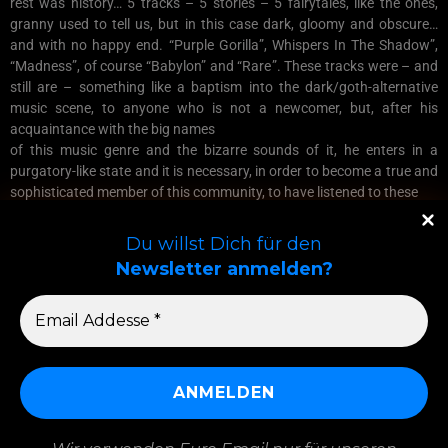
rest was history… 5 tracks – 5 stories – 5 fairytales, like the ones,
granny used to tell us, but in this case dark, gloomy and obscure…
and with no happy end. “Purple Gorilla”, Whispers In The Shadow”,
“Madness”, of course “Babylon” and “Rare”. These tracks were – and
still are – something like a baptism into the dark/goth-alternative
music scene, to anyone who is not a newcomer, but, after his
acquaintance with the big names
of this music genre and the bizarre sounds of it, he enters in a
purgatory-like state and it is necessary, in order to become a true and
sophisticated member of this community, to have listened to these
songs.
A very hard to find record and became one of the most expensive and
Du willst Dich für den
sought-after records in Greece. March 2011: Geheimnis Records
Newsletter anmelden?
proudly announced the re-issue on vinyl of this album, trying to put
an end to its unattainable status… 300 limited edition copies (now
printed in England), with a record-size insert (for all of you who have
lost the original small insert, the new one is made for you !!!)
and rare photos of the band. Last but not least, we must not forget,
the black inner sleeve, which matches perfectly both the dark
atmosphere of the record and the yellowish parts of its artwork.