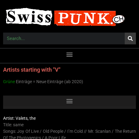
Artists starting with "V"
Grüne
Einträge = Neue Einträge (ab 2020)
Artist: Valets, the
Title: same
Songs: Joy Of Live / Old People / I’m Cold // Mr. Scanlan / The Return
Of The Photogenics / A Poor Life