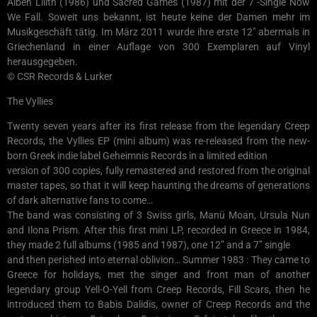
Alben Lilith (1986) und Sacred Games (1987) mit der 7″-Single Now
We Fall. Soweit uns bekannt, ist heute keine der Damen mehr im
Musikgeschäft tätig. Im März 2011 wurde ihre erste 12″ abermals in
Griechenland in einer Auflage von 300 Exemplaren auf Vinyl
herausgegeben.
© CSR Records & Lurker
The Vyllies
Twenty seven years after its first release from the legendary Creep
Records, the Vyllies EP (mini album) was re-released from the new-
born Greek indie label Geheimnis Records in a limited edition
version of 300 copies, fully remastered and restored from the original
master tapes, so that it will keep haunting the dreams of generations
of dark alternative fans to come…
The band was consisting of 3 Swiss girls, Manü Moan, Ursula Nun
and Ilona Prism. After this first mini LP, recorded in Greece in 1984,
they made 2 full albums (1985 and 1987), one 12’’ and a 7’’ single
and then perished into eternal oblivion… Summer 1983 : They came to
Greece for holidays, met the singer and front man of another
legendary group Yell-O-Yell from Creep Records, Fill Scars, then he
introduced them to Babis Dalidis, owner of Creep Records and the