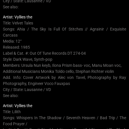
City / State: Lausanne / VD
See also:
Artist: Vyllies the
Title: Velvet Tales
Songs: Ahia / The Sky Is Full Of Stitches // Agrainir / Exquisite
Carcass
Media: 12“
Released: 1985
Label & Cat. #: Out Of Tune Records DT 274-04
Style: Dark Wave, Synth-pop
Members: Ursula Nun keyb, Ilona Prism bass- voc, Manu Moan voc,
Additional Musicians Monika Toldo cello, Stephan Richter violin
Add. Info: Cover Artwork by Alec von Tavel, Photography by Ray
Photography, Engineer Voco Fauxpas
City / State: Lausanne / VD
See also:
Artist: Vyllies the
Title: Lilith
Songs: Whispers In The Shadow / Seventh Heaven / Bad Trip / The
Food Prayer /