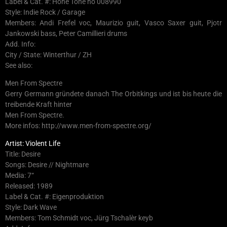
Label & Cat. #: Höhe Töne hö 008990
Style: Indie Rock / Garage
Members: Andi Frefel voc, Maurizio guit, Vasco Saxer guit, Pjotr
Jankowski bass, Peter Camillieri drums
Add. Info:
City / State: Winterthur / ZH
See also:
Men From Spectre
Gerry Germann gründete danach The Orbitkings und ist bis heute die
treibende Kraft hinter
Men From Spectre.
More infos: http://www.men-from-spectre.org/
Artist: Violent Life
Title: Desire
Songs: Desire // Nightmare
Media: 7“
Released: 1989
Label & Cat. #: Eigenproduktion
Style: Dark Wave
Members: Tom Schmidt voc, Jürg Tschalèr keyb