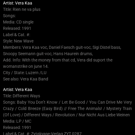
Artist: Vera Kaa
Title: Rien ne va plus
Songs:
Media: CD single
Released: 1991
Label & Cat. #:
Style: New Wave
Members: Vera Kaa voc, Daniel Faesch guit-voc, Sigi Distel bass,
Snoopy Seemann guit-voc, Hans Haurein drums,
Add. Info: With the money from that cd, Vera did suport the
womanstrike on june 14.
City / State: Luzern /LU
See also: Vera Kaa Band
Artist: Vera Kaa
Title: Different Ways
Songs: Baby You Don’t Know / Let Be Good / You Can Drive Me Very
Crazy / Cold Breeze (Easy Bird) // Free The Animals! / Mystery Train
(Of Love) / Different Ways / Revolution / Nur Nicht Aus Liebe Weinen
Media: LP / MC
Released: 1991
Label & Cat. #: Zytglogge-Verlag ZYT 0287