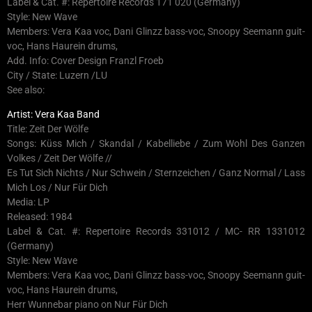
Label & Cat. #: Repertoire Records 171 020 (Germany)
Style: New Wave
Members: Vera Kaa voc, Dani Glinzz bass-voc, Snoopy Seemann guit-
voc, Hans Haurein drums,
Add. Info: Cover Design Franzl Froeb
City / State: Luzern /LU
See also:
Artist: Vera Kaa Band
Title: Zeit Der Wölfe
Songs: Küss Mich / Skandal / Kabelliebe / Zum Wohl Des Ganzen
Volkes / Zeit Der Wölfe //
Es Tut Sich Nichts / Nur Schwein / Sternzeichen / Ganz Normal / Lass
Mich Los / Nur Für Dich
Media: LP
Released: 1984
Label & Cat. #: Repertoire Records 331012 / MC- RR 1331012
(Germany)
Style: New Wave
Members: Vera Kaa voc, Dani Glinzz bass-voc, Snoopy Seemann guit-
voc, Hans Haurein drums,
Herr Wunnebar piano on Nur Für Dich