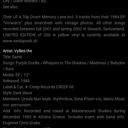
City / State: Mutenz / BS
See also:
Their LP A Trip Down Memory Lane incl. 3 tracks from their 1984 EP
“Vorwärts” plus innersheet with vintage photos. All other songs
recorded between fall 2001 and spring 2002 in Sissach, Switzerland.
LIMITED EDITION of 200 in yellow vinyl is curently available at
www.swisspunk.ch
Artist: Vyllies the
Title: Same
Songs: Purple Gorilla / Whispers In The Shadow / Madness // Babylon
/ Rare
Media: EP / 12“
Released: 1984
Label & Cat. #: Creep Records CREEP 06
Style: Dark Wave
Members: Ursula Nun keyb- rhythmbox, Ilona Prism voc, Manu Moan
voc- percussion
Add. Info: Recorded and mixed at Mastersound Studios during
december 1983 in Athens Greece. Includes insert with band info.
Engineer Chris Snake