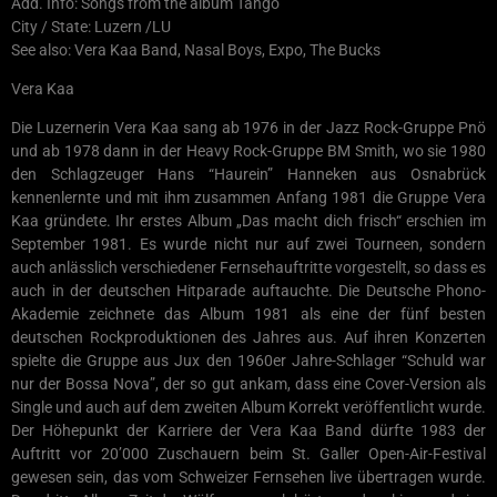
Add. Info: Songs from the album Tango
City / State: Luzern /LU
See also: Vera Kaa Band, Nasal Boys, Expo, The Bucks
Vera Kaa
Die Luzernerin Vera Kaa sang ab 1976 in der Jazz Rock-Gruppe Pnö
und ab 1978 dann in der Heavy Rock-Gruppe BM Smith, wo sie 1980
den Schlagzeuger Hans “Haurein” Hanneken aus Osnabrück
kennenlernte und mit ihm zusammen Anfang 1981 die Gruppe Vera
Kaa gründete. Ihr erstes Album „Das macht dich frisch“ erschien im
September 1981. Es wurde nicht nur auf zwei Tourneen, sondern
auch anlässlich verschiedener Fernsehauftritte vorgestellt, so dass es
auch in der deutschen Hitparade auftauchte. Die Deutsche Phono-
Akademie zeichnete das Album 1981 als eine der fünf besten
deutschen Rockproduktionen des Jahres aus. Auf ihren Konzerten
spielte die Gruppe aus Jux den 1960er Jahre-Schlager “Schuld war
nur der Bossa Nova”, der so gut ankam, dass eine Cover-Version als
Single und auch auf dem zweiten Album Korrekt veröffentlicht wurde.
Der Höhepunkt der Karriere der Vera Kaa Band dürfte 1983 der
Auftritt vor 20’000 Zuschauern beim St. Galler Open-Air-Festival
gewesen sein, das vom Schweizer Fernsehen live übertragen wurde.