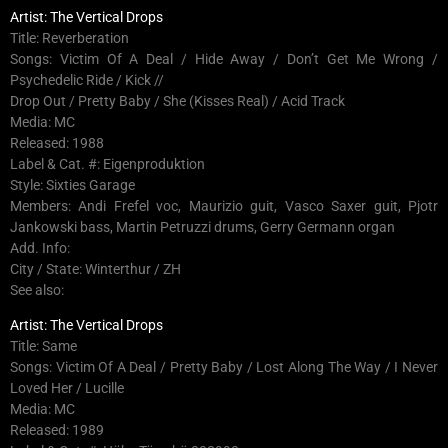
Artist: The Vertical Drops
Title: Reverberation
Songs: Victim Of A Deal / Hide Away / Don’t Get Me Wrong /
Psychedelic Ride / Kick //
Drop Out / Pretty Baby / She (Kisses Real) / Acid Track
Media: MC
Released: 1988
Label & Cat. #: Eigenproduktion
Style: Sixties Garage
Members: Andi Frefel voc, Maurizio guit, Vasco Saxer guit, Pjotr
Jankowski bass, Martin Petruzzi drums, Gerry Germann organ
Add. Info:
City / State: Winterthur / ZH
See also:
Artist: The Vertical Drops
Title: Same
Songs: Victim Of A Deal / Pretty Baby / Lost Along The Way / I Never
Loved Her / Lucille
Media: MC
Released: 1989