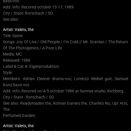
bass-voc
Add. Info: Recored october 15-17, 1989
City / State: Rorschach / SG
See also:
Artist: Valets, the
Title: Same
Songs: Joy Of Live / Old People / I’m Cold // Mr. Scanlan / The Return
Of The Photogenics / A Poor Life
Media: MC
Released: 1986
Label & Cat.#: Eigenproduktion
Style:
Members: Adrian Elsener drums-voc, Lorenzo Weibel guit, Samuel
Kunz bass-voc
Add. Info: Recored on 4/5 october 1986 at Sunrise studio, Kichberg.
City / State : Rorschach / SG
See also: Readymades the, Roman Games the, Charlie’s No, Up! Arts,
The
Perfumed Garden,
Artist: Valets, the