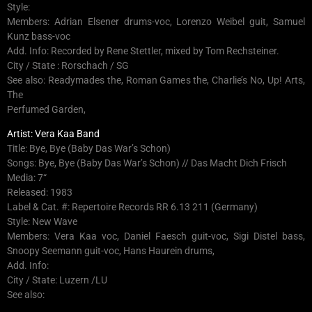
Style:
Members: Adrian Elsener drums-voc, Lorenzo Weibel guit, Samuel
Kunz bass-voc
Add. Info: Recorded by Rene Stettler, mixed by Tom Rechsteiner.
City / State : Rorschach / SG
See also: Readymades the, Roman Games the, Charlie’s No, Up! Arts,
The
Perfumed Garden,
Artist: Vera Kaa Band
Title: Bye, Bye (Baby Das War’s Schon)
Songs: Bye, Bye (Baby Das War’s Schon) // Das Macht Dich Frisch
Media: 7“
Released: 1983
Label & Cat. #: Repertoire Records RR 6.13 211 (Germany)
Style: New Wave
Members: Vera Kaa voc, Daniel Faesch guit-voc, Sigi Distel bass,
Snoopy Seemann guit-voc, Hans Haurein drums,
Add. Info:
City / State: Luzern /LU
See also: