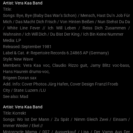
Artist: Vera Kaa Band
Title:
Songs: Bye, Bye (Baby Das War’s Schon) / Mensch, Hast Du’n Job Für
Mich / Das Macht Dich Frisch / Von Hinten Beißen / Nun Stehst Du Da
/ White Line Fever // Ich Will Leben / Reiss Dich Zusammen /
Wahnsinn / Ich Will Dich / Du Bist Der King / Ich Bin Keine Nummer
Media: LP
Released: September 1981
Label & Cat. #: Repertoire Records 6.24865 AP (Germany)
Style: New Wave
Members: Vera Kaa voc, Claudio Rizzo guit, Jamy Blitz voc-bass,
Hans Haurein drums-voc,
Brigeen Doran sax
Add. Info: Cover Photos Jürg Hafen, Cover Design Franzl Froeb
City / State: Luzern /LU
See also: Mad
Artist: Vera Kaa Band
Title: Korrekt
Songs: Wo Ist Der Mann / Zu Spät / Nimm Gleich Zwei / Einsam /
Immer Wieder / Ekel //
Motorcycle Mama / 007 / Ausverkauf / Lisa / Der Vamp Aus Der