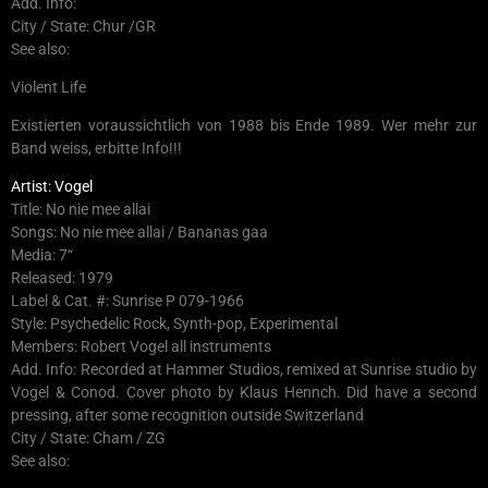
Add. Info:
City / State: Chur /GR
See also:
Violent Life
Existierten voraussichtlich von 1988 bis Ende 1989. Wer mehr zur
Band weiss, erbitte Info!!!
Artist: Vogel
Title: No nie mee allai
Songs: No nie mee allai / Bananas gaa
Media: 7“
Released: 1979
Label & Cat. #: Sunrise P 079-1966
Style: Psychedelic Rock, Synth-pop, Experimental
Members: Robert Vogel all instruments
Add. Info: Recorded at Hammer Studios, remixed at Sunrise studio by
Vogel & Conod. Cover photo by Klaus Hennch. Did have a second
pressing, after some recognition outside Switzerland
City / State: Cham / ZG
See also: