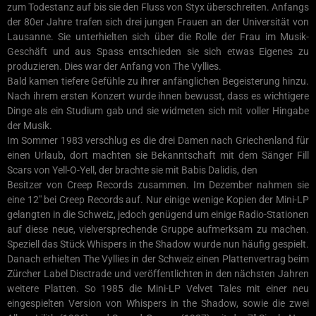
zum Todestanz auf bis sie den Fluss von Styx überschreiten. Anfangs
der 80er Jahre trafen sich drei jungen Frauen an der Universität von
Lausanne. Sie unterhielten sich über die Rolle der Frau im Musik-
Geschäft und aus Spass entschieden sie sich etwas Eigenes zu
produzieren. Dies war der Anfang von The Vyllies.
Bald kamen tiefere Gefühle zu ihrer anfänglichen Begeisterung hinzu.
Nach ihrem ersten Konzert wurde ihnen bewusst, dass es wichtigere
Dinge als ein Studium gab und sie widmeten sich mit voller Hingabe
der Musik.
Im Sommer 1983 verschlug es die drei Damen nach Griechenland für
einen Urlaub, dort machten sie Bekanntschaft mit dem Sänger Fill
Scars von Yell-O-Yell, der brachte sie mit Babis Dalidis, den
Besitzer von Creep Records zusammen. Im Dezember nahmen sie
eine 12″ bei Creep Records auf. Nur einige wenige Kopien der Mini-LP
gelangten in die Schweiz, jedoch genügend um einige Radio-Stationen
auf diese neue, vielversprechende Gruppe aufmerksam zu machen.
Speziell das Stück Whispers in the Shadow wurde nun häufig gespielt.
Danach erhielten The Vyllies in der Schweiz einen Plattenvertrag beim
Zürcher Label Disctrade und veröffentlichten in den nächsten Jahren
weitere Platten. So 1985 die Mini-LP Velvet Tales mit einer neu
eingespielten Version von Whispers in the Shadow, sowie die zwei