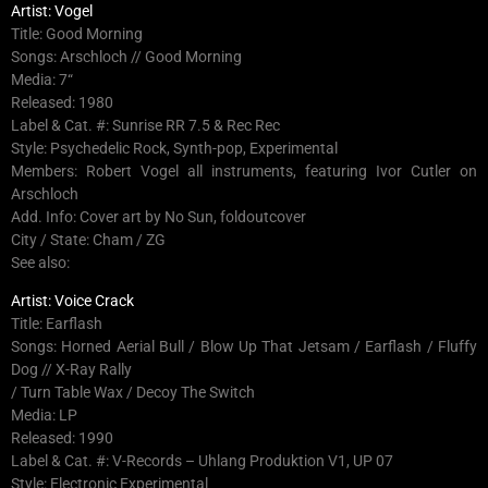
Artist: Vogel
Title: Good Morning
Songs: Arschloch // Good Morning
Media: 7“
Released: 1980
Label & Cat. #: Sunrise RR 7.5 & Rec Rec
Style: Psychedelic Rock, Synth-pop, Experimental
Members: Robert Vogel all instruments, featuring Ivor Cutler on
Arschloch
Add. Info: Cover art by No Sun, foldoutcover
City / State: Cham / ZG
See also:
Artist: Voice Crack
Title: Earflash
Songs: Horned Aerial Bull / Blow Up That Jetsam / Earflash / Fluffy
Dog // X-Ray Rally
/ Turn Table Wax / Decoy The Switch
Media: LP
Released: 1990
Label & Cat. #: V-Records – Uhlang Produktion V1, UP 07
Style: Electronic Experimental