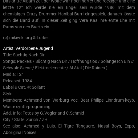
Das dritte Album Zeit der Wölfe war noch härter und rockiger und eine
letzte 12“ Ich werde nie ein Engel sein wurde 1986 mit dem
ehemlaigen Crazy Drummer Hanibal Burri eingespielt, danach lösste
sich die Band auf. In dieser Zeit ging Vera Kaa ihre erste Ehe mit
Rams von den Bucks ein.
(c) mikiwiki.org & Lurker
Artist: Verdorbene Jugend
Title: Süchtig Nach Dir
Songs: Packeis / Süchtig Nach Dir / Hoffnungslos / Solange Ich Bin //
Schwule Szene / Elektroelemente / Al Atal ( Die Ruinen )
Media: 12“
Released: 1984
Label & Cat. #: Soilant
Style:
Members: Achmend von Warburg voc, Beat Philipe Linndrum-keyb,
Wüste synth-programing
Add. Info: Fotos by G.Vogler and C.Schmid
City / State: Zürich / ZH
See also: Achmed y Luis, El Tigre Tanguero, Nasal Boys, Expo,
Aboriginal Noises