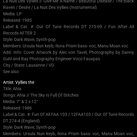
La Nuit Des Vyllies // Give Me A Name / Beautiful Disease / The Black
Raven / Desire / La Nuit Des Vyllies (Instrumental)
Media: LP
Released: 1985
Label & Cat. #: Out Of Tune Records DT 275-09 / Fun After All
Records AFTER 2
Style: Dark Wave, Synth-pop
Members: Ursula Nun keyb, Ilona Prism bass- voc, Manu Moan voc
Add. Info: Cover Artwork by Alec von Tavel, Photography by Danny
Guhl and Ray Photography Engineer Voco Fauxpas
City / State: Lausanne / VD
See also:
Artist: Vyllies the
Title: Ahia
Songs: Ahia // The Sky Is Full Of Stitches
Media: 7“ & 2 x 12“
Released: 1986
Label & Cat. #: Fun Of All FAA 103 / 12FAA103 / Out Of Tune Records
DT 274-4 (England)
Style: Dark Wave, Synth-pop
Members: Ursula Nun keyb, Ilona Prism bass- voc, Manu Moan voc,