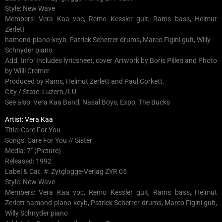
Style: New Wave
Members: Vera Kaa voc, Remo Kessler guit, Rams bass, Helmut
Zerlett
hamond-piano-keyb, Patrick Scherrer drums, Marco Figini guit, Willy
Schnyder piano
Add. Info: Includes lyricsheet, cover Artwork by Boris Pilleri and Photo
by Willi Cremer.
Produced by Rams, Helmut Zerlett and Paul Corkett.
City / State: Luzern /LU
See also: Vera Kaa Band, Nasal Boys, Expo, The Bucks
Artist: Vera Kaa
Title: Care For You
Songs: Care For You // Sister
Media: 7″ (Picture)
Released: 1992
Label & Cat. #: Zytglogge-Verlag ZYR 05
Style: New Wave
Members: Vera Kaa voc, Remo Kessler guit, Rams bass, Helmut
Zerlett hamond-piano-keyb, Patrick Scherrer drums, Marco Figini guit,
Willy Schnyder piano