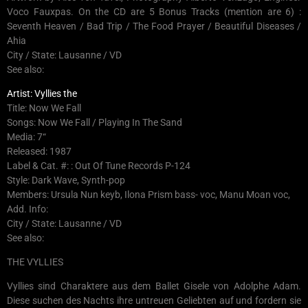
Voco Fauxpas. On the CD are 5 Bonus Tracks (mention are 6) :
Seventh Heaven / Bad Trip / The Food Prayer / Beautiful Diseases /
Ahia
City / State: Lausanne / VD
See also:
Artist: Vyllies the
Title: Now We Fall
Songs: Now We Fall / Playing In The Sand
Media: 7“
Released: 1987
Label & Cat. #: : Out Of Tune Records P-124
Style: Dark Wave, Synth-pop
Members: Ursula Nun keyb, Ilona Prism bass- voc, Manu Moan voc,
Add. Info:
City / State: Lausanne / VD
See also:
THE VYLLIES
Vyllies sind Charaktere aus dem Ballet Gisele von Adolphe Adam.
Diese suchen des Nachts ihre untreuen Geliebten auf und fordern sie