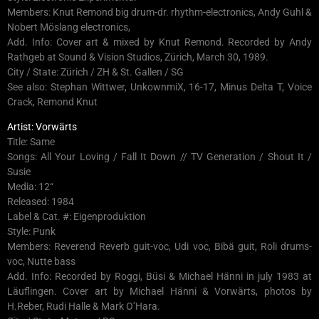
Members: Knut Remond big drum-dr. rhythm-electronics, Andy Guhl &
Nobert Möslang electronics,
Add. Info: Cover art & mixed by Knut Remond. Recorded by Andy
Rathgeb at Sound & Vision Studios, Zürich, March 30, 1989.
City / State: Zürich / ZH & St. Gallen / SG
See also: Stephan Wittwer, UnkownmiX, 16-17, Minus Delta T, Voice
Crack, Remond Knut
Artist: Vorwärts
Title: Same
Songs: All Your Loving / Fall It Down // TV Generation / Shout It /
Susie
Media: 12“
Released: 1984
Label & Cat. #: Eigenproduktion
Style: Punk
Members: Reverend Reverb guit-voc, Udi voc, Bibä guit, Roli drums-
voc, Nutte bass
Add. Info: Recorded by Roggi, Büsi & Michael Hänni in july 1983 at
Läuflingen. Cover art by Michael Hänni & Vorwärts, photos by
H.Reber, Rudi Halle & Mark O’Hara.