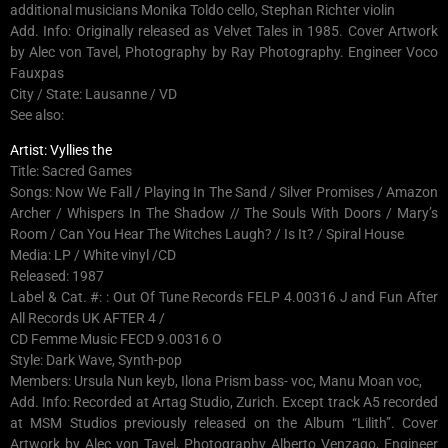
additional musicians Monika Toldo cello, Stephan Richter violin
Add. Info: Originally released as Velvet Tales in 1985. Cover Artwork
by Alec von Tavel, Photography by Ray Photography. Engineer Voco
Fauxpas
City / State: Lausanne / VD
See also:
Artist: Vyllies the
Title: Sacred Games
Songs: Now We Fall / Playing In The Sand / Silver Promises / Amazon
Archer / Whispers In The Shadow // The Souls With Doors / Mary’s
Room / Can You Hear The Witches Laugh? / Is It? / Spiral House
Media: LP / White vinyl /CD
Released: 1987
Label & Cat. #: : Out Of Tune Records FELP 4.00316 J and Fun After
All Records UK AFTER 4 /
CD Femme Music FECD 9.00316 O
Style: Dark Wave, Synth-pop
Members: Ursula Nun keyb, Ilona Prism bass- voc, Manu Moan voc,
Add. Info: Recorded at Artag Studio, Zurich. Except track A5 recorded
at MSM Studios previously released on the Album “Lilith”. Cover
Artwork by Alec von Tavel, Photography Alberto Venzago, Engineer